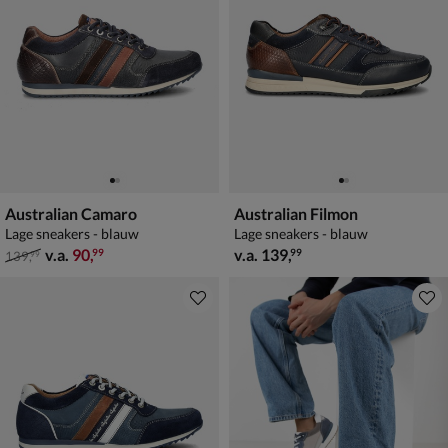
Australian Camaro
Australian Filmon
Lage sneakers - blauw
Lage sneakers - blauw
van € 139,99 vanaf € 90,99
vanaf € 139,99
v.a.
90
,
v.a.
139
,
99
99
139
,
99