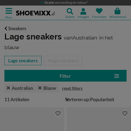
Gratis
verzending en retour*
Zoeken
Inloggen
Favorieten
Winkelmand
Menu
Sneakers
Lage sneakers
vanAustralian
in het
blauw
tegorieën over
Lage sneakers
Hoge sneakers
Filter
Australian
Blauw
reset filters
11 artikelen
11
Artikelen
Sorteren op: