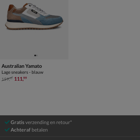
Australian Yamato
Lage sneakers - blauw
van € 159,99 voor € 111,99
111
,
99
159
,
99
Gratis
verzending en retour*
Achteraf
betalen