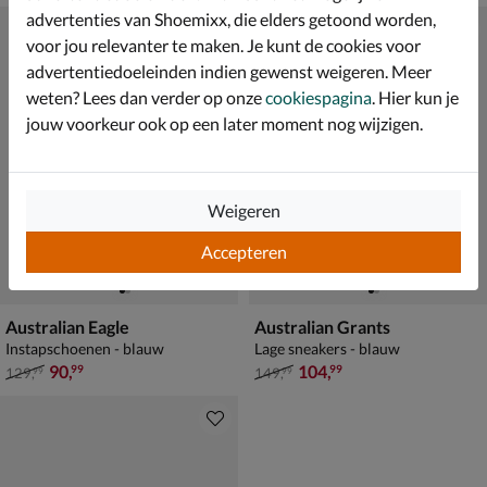
advertenties van Shoemixx, die elders getoond worden,
voor jou relevanter te maken. Je kunt de cookies voor
advertentiedoeleinden indien gewenst weigeren. Meer
weten? Lees dan verder op onze
cookiespagina
. Hier kun je
jouw voorkeur ook op een later moment nog wijzigen.
Weigeren
Accepteren
Australian Eagle
Australian Grants
Instapschoenen - blauw
Lage sneakers - blauw
van € 129,99 voor € 90,99
van € 149,99 voor € 104,99
90
,
104
,
99
99
129
,
149
,
99
99