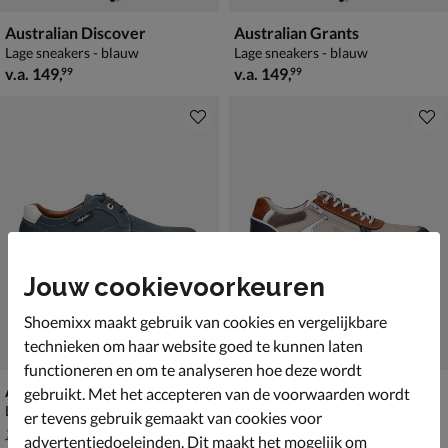
Australian Discover
Australian Grants
Lage sneakers - blauw
Lage sneakers - blauw
vanaf € 149,99
vanaf € 149,99
v.a.
149
,
v.a.
149
,
99
99
Jouw cookievoorkeuren
Shoemixx maakt gebruik van cookies en vergelijkbare
technieken om haar website goed te kunnen laten
functioneren en om te analyseren hoe deze wordt
Australian Porto
Australian Hawker
gebruikt. Met het accepteren van de voorwaarden wordt
Lage sneakers - blauw
Lage sneakers - blauw
er tevens gebruik gemaakt van cookies voor
van € 139,99 vanaf € 90,99
vanaf € 149,99
v.a.
90
,
v.a.
149
,
99
99
139
,
99
advertentiedoeleinden. Dit maakt het mogelijk om