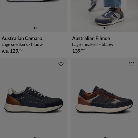
Australian Camaro
Australian Filmon
Lage sneakers - blauw
Lage sneakers - blauw
vanaf € 129,99
€ 139,99
v.a.
129
,
139
,
99
99