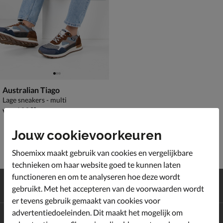
Australian Tiago
Lage sneakers - multi
vanaf € 139,99
v.a.
139
,
99
Jouw cookievoorkeuren
Shoemixx maakt gebruik van cookies en vergelijkbare
technieken om haar website goed te kunnen laten
functioneren en om te analyseren hoe deze wordt
Gratis
verzending en retour*
gebruikt. Met het accepteren van de voorwaarden wordt
Achteraf
betalen
er tevens gebruik gemaakt van cookies voor
advertentiedoeleinden. Dit maakt het mogelijk om
Altijd op de hoogte zijn?