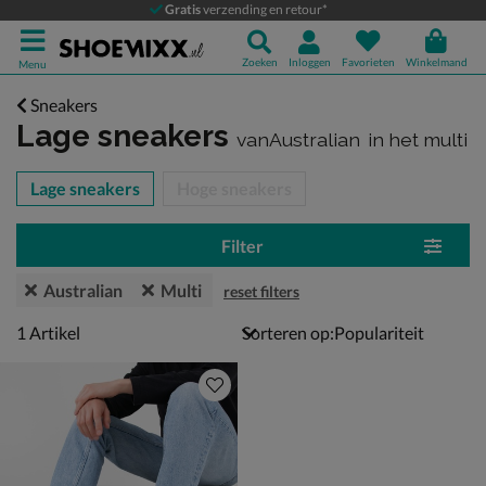
Gratis
verzending en retour*
Zoeken
Inloggen
Favorieten
Winkelmand
Menu
Sneakers
Lage sneakers
vanAustralian
in het multi
tegorieën over
Lage sneakers
Hoge sneakers
Filter
Australian
Multi
reset filters
1 artikel
1
Artikel
Sorteren op: