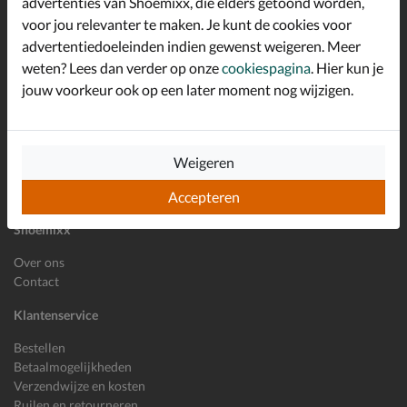
advertenties van Shoemixx, die elders getoond worden,
Schrijf je in voor de Shoemixx nieuwsbrief en ontvang €10,-
voor jou relevanter te maken. Je kunt de cookies voor
*
welkomstkorting!
advertentiedoeleinden indien gewenst weigeren. Meer
weten? Lees dan verder op onze
cookiespagina
. Hier kun je
jouw voorkeur ook op een later moment nog wijzigen.
E-mailadres
Inschrijven
Wil je ons volgen?
Weigeren
Accepteren
Shoemixx
Over ons
Contact
Klantenservice
Bestellen
Betaalmogelijkheden
Verzendwijze en kosten
Ruilen en retourneren