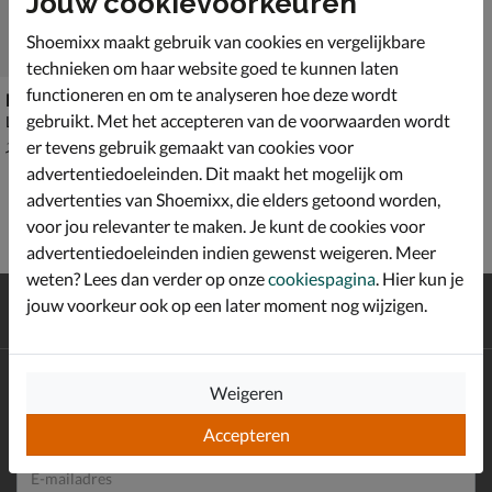
Jouw cookievoorkeuren
Shoemixx maakt gebruik van cookies en vergelijkbare
technieken om haar website goed te kunnen laten
functioneren en om te analyseren hoe deze wordt
Lacoste Evo
gebruikt. Met het accepteren van de voorwaarden wordt
Lage sneakers - grijs
van € 129,99 voor € 90,99
90
,
99
er tevens gebruik gemaakt van cookies voor
129
,
99
advertentiedoeleinden. Dit maakt het mogelijk om
advertenties van Shoemixx, die elders getoond worden,
voor jou relevanter te maken. Je kunt de cookies voor
advertentiedoeleinden indien gewenst weigeren. Meer
weten? Lees dan verder op onze
cookiespagina
. Hier kun je
Gratis
verzending en retour*
jouw voorkeur ook op een later moment nog wijzigen.
Achteraf
betalen
Altijd op de hoogte zijn?
Weigeren
Schrijf je in voor de Shoemixx nieuwsbrief en ontvang €10,-
*
welkomstkorting!
Accepteren