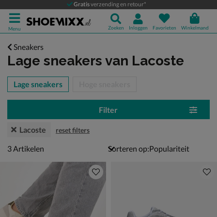
Gratis
verzending en retour*
Zoeken
Inloggen
Favorieten
Winkelmand
Menu
Sneakers
Lage sneakers
van Lacoste
tegorieën over
Lage sneakers
Hoge sneakers
Filter
Lacoste
reset filters
3 artikelen
3
Artikelen
Sorteren op: