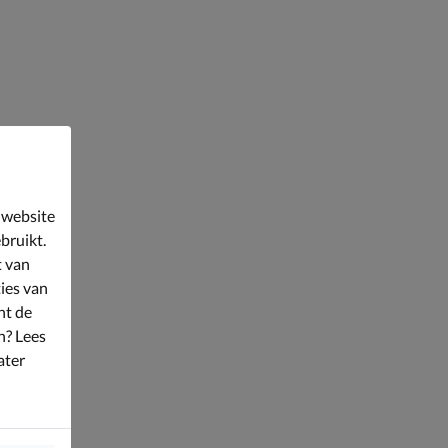
 website
bruikt.
t van
ies van
nt de
n? Lees
ater