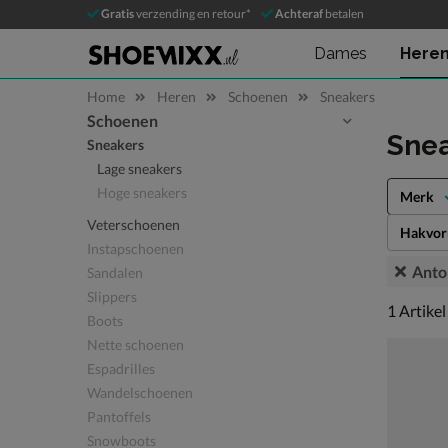
Gratis
verzending en retour*
Achteraf
betalen
Dames
Here
Home
Heren
Schoenen
Sneakers
Schoenen
Sla categorieën over
Snea
Sneakers
Lage sneakers
Hoge sneakers
Merk
Veterschoenen
Hakvo
Instapschoenen
Anto
Sandalen
Slippers
1 artikel
1
Artikel
Boots
Nette schoenen
Espadrilles
Wandelschoenen
Pantoffels
Snowboots