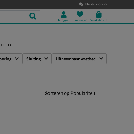
Klantenservice
Inloggen
Favorieten
Winkelmand
groen
oering
Sluiting
Uitneembaar voetbed
Sorteren op: