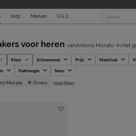
n
Kids
Merken
SALE
kers voor heren
vanAntony Morato
in het 
Kleur
Schoenmaat
Prijs
Materiaal
V
rm
Hakhoogte
Neus
ny Morato
Groen
reset filters