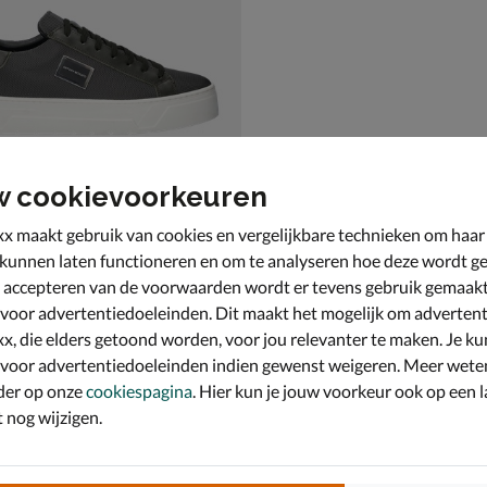
w cookievoorkeuren
x maakt gebruik van cookies en vergelijkbare technieken om haar
 kunnen laten functioneren en om te analyseren hoe deze wordt ge
 accepteren van de voorwaarden wordt er tevens gebruik gemaak
Morato Metal Bold
kers - groen
 voor advertentiedoeleinden. Dit maakt het mogelijk om advertent
9,99 voor € 97,99
,
99
x, die elders getoond worden, voor jou relevanter te maken. Je ku
 voor advertentiedoeleinden indien gewenst weigeren. Meer wete
der op onze
cookiespagina
. Hier kun je jouw voorkeur ook op een l
nog wijzigen.