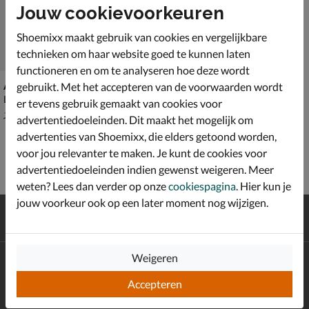
Jouw cookievoorkeuren
Shoemixx maakt gebruik van cookies en vergelijkbare
technieken om haar website goed te kunnen laten
functioneren en om te analyseren hoe deze wordt
Antony Morato 707
gebruikt. Met het accepteren van de voorwaarden wordt
Lage sneakers - multi
er tevens gebruik gemaakt van cookies voor
van € 159,99 voor € 111,99
111
,
99
159
,
99
advertentiedoeleinden. Dit maakt het mogelijk om
advertenties van Shoemixx, die elders getoond worden,
voor jou relevanter te maken. Je kunt de cookies voor
advertentiedoeleinden indien gewenst weigeren. Meer
weten? Lees dan verder op onze
cookiespagina
. Hier kun je
jouw voorkeur ook op een later moment nog wijzigen.
Gratis
verzending en retour*
Achteraf
betalen
Weigeren
Altijd op de hoogte zijn?
Schrijf je in voor de Shoemixx nieuwsbrief en ontvang €10,-
Accepteren
*
welkomstkorting!