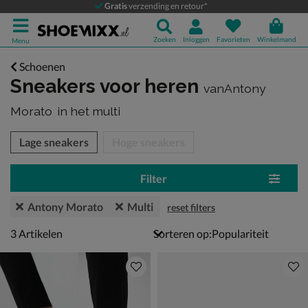
Gratis
verzending en retour*
Zoeken
Inloggen
Favorieten
Winkelmand
Menu
Schoenen
Sneakers voor heren
vanAntony
Morato
in het multi
tegorieën over
Lage sneakers
Hoge sneakers
Filter
Antony Morato
Multi
reset filters
3 artikelen
3
Artikelen
Sorteren op: