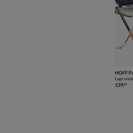
HOFF P
Lage snea
€ 139,99
139
,
99