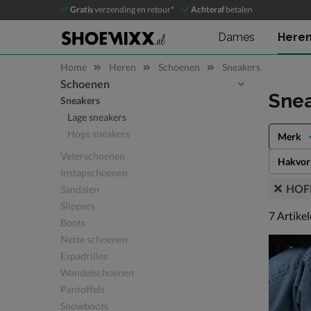
Gratis
verzending en retour*
Achteraf
betalen
Dames
Here
Home
Heren
Schoenen
Sneakers
Schoenen
Sla categorieën over
Snea
Sneakers
Lage sneakers
Hoge sneakers
Merk
Veterschoenen
Hakvo
Instapschoenen
HOF
Sandalen
Slippers
7 artikel
7
Artike
Boots
Nette schoenen
Espadrilles
Wandelschoenen
Pantoffels
Snowboots