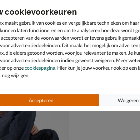
w cookievoorkeuren
x maakt gebruik van cookies en vergelijkbare technieken om haar
 kunnen laten functioneren en om te analyseren hoe deze wordt ge
 accepteren van de voorwaarden wordt er tevens gebruik gemaak
 voor advertentiedoeleinden. Dit maakt het mogelijk om advertent
x, die elders getoond worden, voor jou relevanter te maken. Je ku
 voor advertentiedoeleinden indien gewenst weigeren. Meer wete
der op onze
cookiespagina
. Hier kun je jouw voorkeur ook op een l
nog wijzigen.
ty M
HOFF Park Men
kers - blauw
Lage sneakers - groen
9,99 voor € 97,99
van € 139,99 voor € 97,99
,
97
,
99
99
139
,
99
Accepteren
Weigeren