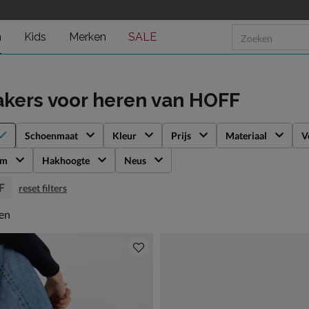
n
Kids
Merken
SALE
kers voor heren
van HOFF
Schoenmaat
Kleur
Prijs
Materiaal
V
rm
Hakhoogte
Neus
F
reset filters
en
len