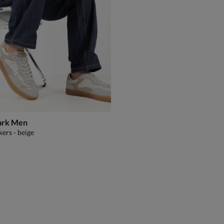
ark Men
kers - beige