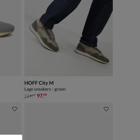
HOFF City M
Lage sneakers - groen
van € 139,99 voor € 97,99
97
,
99
139
,
99