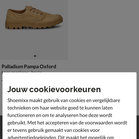
Palladium Pampa Oxford
Lage sneakers - bruin
van € 74,99 voor € 59,99
59
,
99
74
,
99
Jouw cookievoorkeuren
Shoemixx maakt gebruik van cookies en vergelijkbare
technieken om haar website goed te kunnen laten
functioneren en om te analyseren hoe deze wordt
Gratis
verzending en retour*
gebruikt. Met het accepteren van de voorwaarden wordt
Achteraf
betalen
er tevens gebruik gemaakt van cookies voor
advertentiedoeleinden. Dit maakt het mogelijk om