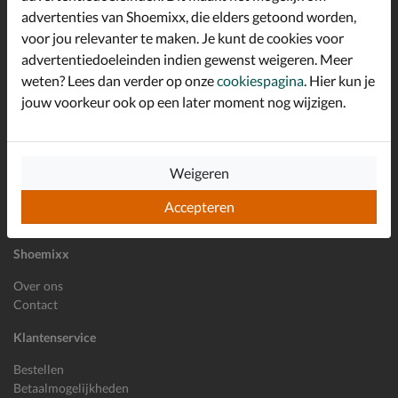
advertenties van Shoemixx, die elders getoond worden,
Altijd op de hoogte zijn?
voor jou relevanter te maken. Je kunt de cookies voor
Schrijf je in voor de Shoemixx nieuwsbrief en ontvang €10,-
*
welkomstkorting!
advertentiedoeleinden indien gewenst weigeren. Meer
weten? Lees dan verder op onze
cookiespagina
. Hier kun je
jouw voorkeur ook op een later moment nog wijzigen.
E-mailadres
Inschrijven
Weigeren
Wil je ons volgen?
Accepteren
Shoemixx
Over ons
Contact
Klantenservice
Bestellen
Betaalmogelijkheden