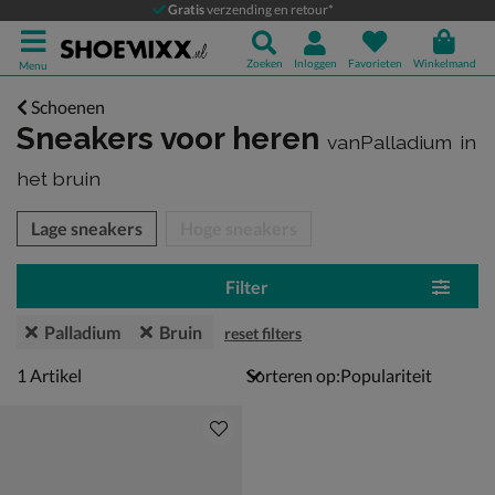
Gratis
verzending en retour*
Zoeken
Inloggen
Favorieten
Winkelmand
Menu
Schoenen
Sneakers voor heren
vanPalladium
in
het bruin
tegorieën over
Lage sneakers
Hoge sneakers
Filter
Palladium
Bruin
reset filters
1 artikel
1
Artikel
Sorteren op: