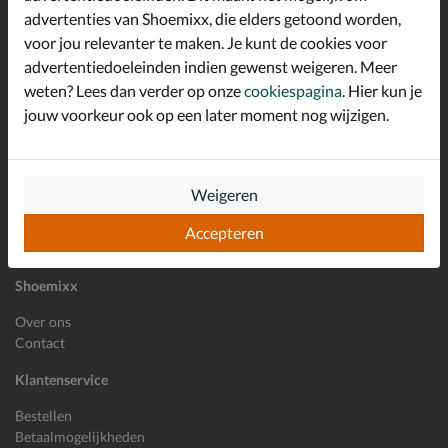
advertenties van Shoemixx, die elders getoond worden,
Altijd op de hoogte zijn?
voor jou relevanter te maken. Je kunt de cookies voor
Schrijf je in voor de Shoemixx nieuwsbrief en ontvang €10,-
*
welkomstkorting!
advertentiedoeleinden indien gewenst weigeren. Meer
weten? Lees dan verder op onze
cookiespagina
. Hier kun je
jouw voorkeur ook op een later moment nog wijzigen.
E-mailadres
Inschrijven
Weigeren
Wil je ons volgen?
Accepteren
Shoemixx
Over ons
Contact
Klantenservice
Bestellen
Betaalmogelijkheden