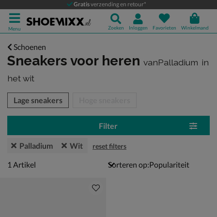
Gratis
verzending en retour*
Zoeken
Inloggen
Favorieten
Winkelmand
Menu
Schoenen
Sneakers voor heren
vanPalladium
in
het wit
tegorieën over
Lage sneakers
Hoge sneakers
Filter
Palladium
Wit
reset filters
1 artikel
1
Artikel
Sorteren op: