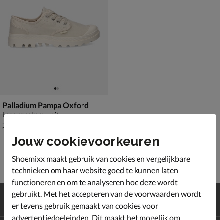
Palladium Pampa Oxford
Lage sneakers - wit
van € 74,99 voor € 59,99
59
,
99
74
,
99
Jouw cookievoorkeuren
Shoemixx maakt gebruik van cookies en vergelijkbare
technieken om haar website goed te kunnen laten
functioneren en om te analyseren hoe deze wordt
Gratis
verzending en retour*
gebruikt. Met het accepteren van de voorwaarden wordt
Achteraf
betalen
er tevens gebruik gemaakt van cookies voor
advertentiedoeleinden. Dit maakt het mogelijk om