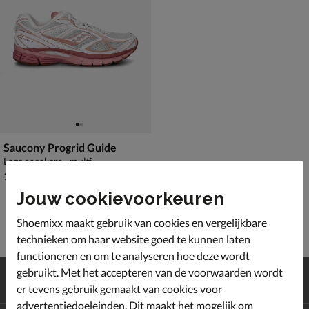
Saucony Progrid Guide
Lage sneakers - multi
€ 139,99
139
,
99
Jouw cookievoorkeuren
Shoemixx maakt gebruik van cookies en vergelijkbare
technieken om haar website goed te kunnen laten
functioneren en om te analyseren hoe deze wordt
Gratis
verzending en retour*
gebruikt. Met het accepteren van de voorwaarden wordt
Achteraf
betalen
er tevens gebruik gemaakt van cookies voor
advertentiedoeleinden. Dit maakt het mogelijk om