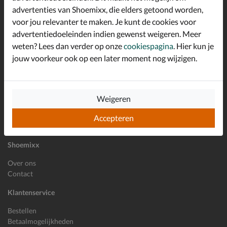
advertenties van Shoemixx, die elders getoond worden,
Altijd op de hoogte zijn?
voor jou relevanter te maken. Je kunt de cookies voor
Schrijf je in voor de Shoemixx nieuwsbrief en ontvang €10,-
*
welkomstkorting!
advertentiedoeleinden indien gewenst weigeren. Meer
weten? Lees dan verder op onze
cookiespagina
. Hier kun je
jouw voorkeur ook op een later moment nog wijzigen.
E-mailadres
Inschrijven
Weigeren
Wil je ons volgen?
Accepteren
Shoemixx
Over ons
Contact
Klantenservice
Bestellen
Betaalmogelijkheden