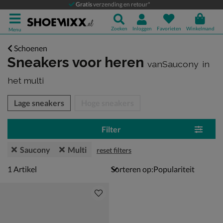
Gratis
verzending en retour*
Zoeken
Inloggen
Favorieten
Winkelmand
Menu
Schoenen
Sneakers voor heren
vanSaucony
in
het multi
tegorieën over
Lage sneakers
Hoge sneakers
Filter
Saucony
Multi
reset filters
1 artikel
1
Artikel
Sorteren op: