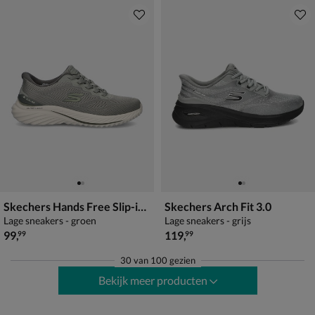
Skechers Hands Free Slip-ins: Bounder 3.0 - Reocurrence
Skechers Arch Fit 3.0
Lage sneakers - groen
Lage sneakers - grijs
€ 99,99
€ 119,99
99
,
119
,
99
99
30
van
100 gezien
Bekijk meer producten