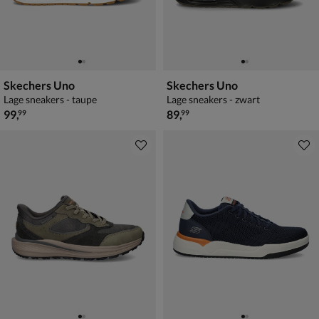
Skechers Uno
Skechers Uno
Lage sneakers - taupe
Lage sneakers - zwart
€ 99,99
€ 89,99
99
,
89
,
99
99