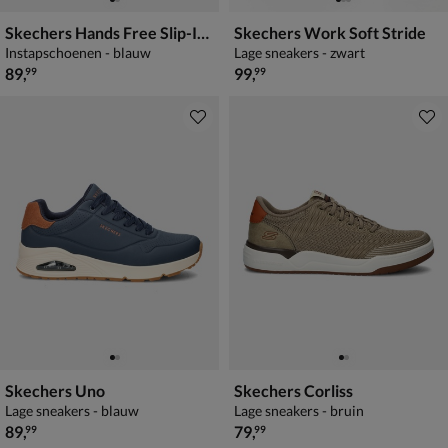
Skechers Hands Free Slip-Ins Delson 3.0
Skechers Work Soft Stride
Instapschoenen - blauw
Lage sneakers - zwart
€ 89,99
€ 99,99
89
,
99
,
99
99
Skechers Uno
Skechers Corliss
Lage sneakers - blauw
Lage sneakers - bruin
€ 89,99
€ 79,99
89
,
79
,
99
99