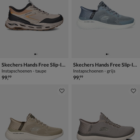
Skechers Hands Free Slip-Ins Arch Fit Glide-Step Orvan Talon
Skechers Hands Free Slip-Ins Bounder
Instapschoenen - taupe
Instapschoenen - grijs
€ 99,99
€ 99,99
99
,
99
,
99
99