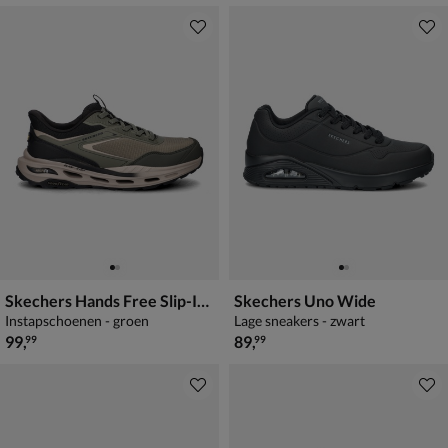
Skechers Hands Free Slip-Ins Arch Fit Glide-Step Orvan Talon
Skechers Uno Wide
Instapschoenen - groen
Lage sneakers - zwart
€ 99,99
€ 89,99
99
,
89
,
99
99