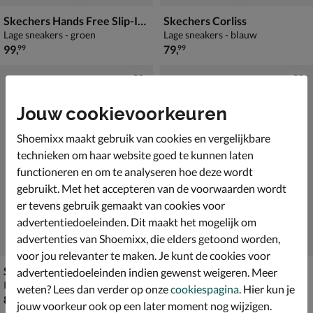
Skechers Hands Free Slip-Ins Slade Gage
Skechers Corliss
Lage sneakers - groen
Lage sneakers - blauw
€ 99,99
€ 79,99
99
,
79
,
99
99
Jouw cookievoorkeuren
Shoemixx maakt gebruik van cookies en vergelijkbare
technieken om haar website goed te kunnen laten
functioneren en om te analyseren hoe deze wordt
gebruikt. Met het accepteren van de voorwaarden wordt
er tevens gebruik gemaakt van cookies voor
advertentiedoeleinden. Dit maakt het mogelijk om
advertenties van Shoemixx, die elders getoond worden,
voor jou relevanter te maken. Je kunt de cookies voor
Skechers Hands Free Slip-Ins Summits
Skechers Hands Free Slip-Ins Slade Gage
advertentiedoeleinden indien gewenst weigeren. Meer
Instapschoenen - blauw
Lage sneakers - blauw
weten? Lees dan verder op onze
cookiespagina
. Hier kun je
€ 89,99
€ 99,99
89
,
99
,
99
99
jouw voorkeur ook op een later moment nog wijzigen.