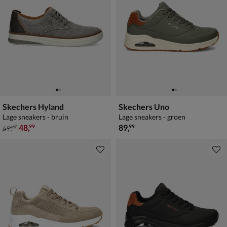
Skechers Hyland
Skechers Uno
Lage sneakers - bruin
Lage sneakers - groen
van € 69,99 voor € 48,99
€ 89,99
48
,
89
,
99
99
69
,
99