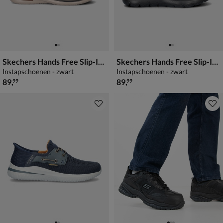
Skechers Hands Free Slip-Ins Norlan
Skechers Hands Free Slip-Ins Summits
Instapschoenen - zwart
Instapschoenen - zwart
€ 89,99
€ 89,99
89
,
89
,
99
99