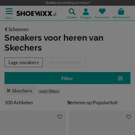
Gratis
verzending en retour*
Zoeken
Inloggen
Favorieten
Winkelmand
Menu
Schoenen
Sneakers voor heren
van
Skechers
tegorieën over
Lage sneakers
Hoge sneakers
Filter
Skechers
reset filters
100 artikelen
100
Artikelen
Sorteren op: