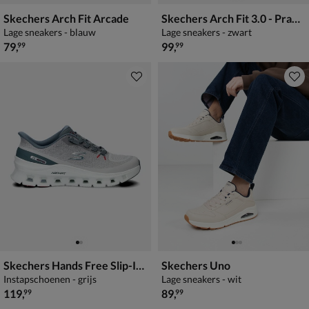
Skechers Arch Fit Arcade
Skechers Arch Fit 3.0 - Prawsper
Lage sneakers - blauw
Lage sneakers - zwart
€ 79,99
€ 99,99
79
,
99
,
99
99
Skechers Hands Free Slip-Ins Arch Fit Glide-Step
Skechers Uno
Instapschoenen - grijs
Lage sneakers - wit
€ 119,99
€ 89,99
119
,
89
,
99
99