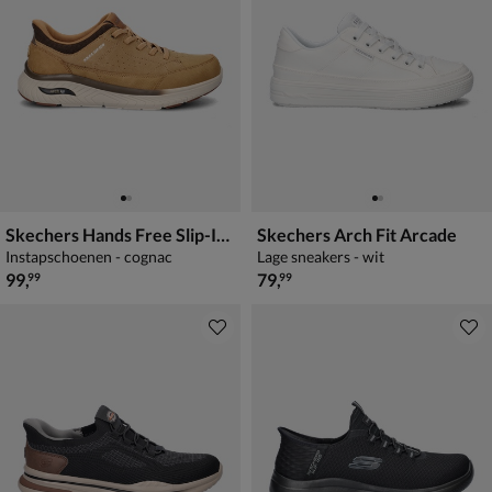
Skechers Hands Free Slip-Ins Arch Fit Felix
Skechers Arch Fit Arcade
Instapschoenen - cognac
Lage sneakers - wit
€ 99,99
€ 79,99
99
,
79
,
99
99