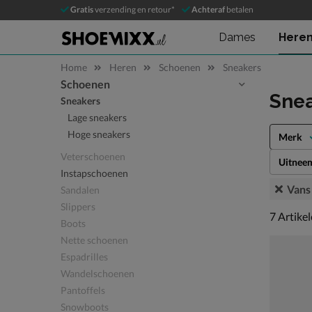
Gratis
verzending en retour*
Achteraf
betalen
Dames
Here
Home
Heren
Schoenen
Sneakers
Schoenen
Sla categorieën over
Snea
Sneakers
Lage sneakers
Hoge sneakers
Merk
Veterschoenen
Uitnee
Instapschoenen
Vans
Sandalen
Slippers
7 artikel
7
Artike
Boots
Nette schoenen
Espadrilles
Wandelschoenen
Pantoffels
Snowboots