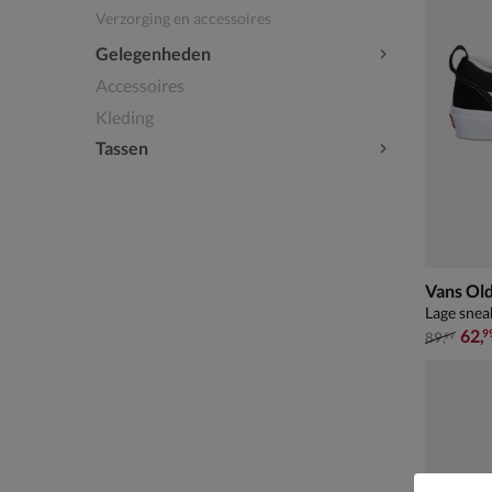
Verzorging en accessoires
Gelegenheden
Accessoires
Kleding
Tassen
Vans Old
Lage snea
van € 89
62
,
9
89
,
99