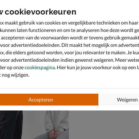
w cookievoorkeuren
x maakt gebruik van cookies en vergelijkbare technieken om haar
 kunnen laten functioneren en om te analyseren hoe deze wordt ge
 accepteren van de voorwaarden wordt er tevens gebruik gemaak
 voor advertentiedoeleinden. Dit maakt het mogelijk om advertent
x, die elders getoond worden, voor jou relevanter te maken. Je ku
 voor advertentiedoeleinden indien gewenst weigeren. Meer wete
der op onze
cookiespagina
. Hier kun je jouw voorkeur ook op een l
nog wijzigen.
u Skool
Vans Sk8-Hi MTE-1
kers - zwart
Hoge sneakers - zwart
€ 119,99
119
,
99
Accepteren
Weigeren