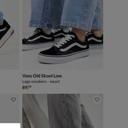
Vans Old Skool Low
Lage sneakers - zwart
€ 89,99
89
,
99