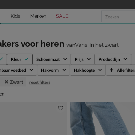
n
Kids
Merken
SALE
kers voor heren
vanVans
in het zwart
Kleur
Schoenmaat
Prijs
Productlijn
mbaar voetbed
Hakvorm
Hakhoogte
Alle filter
Zwart
reset filters
en
len