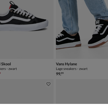
 Skool
Vans Hylane
kers - zwart
Lage sneakers - zwart
,99 voor € 62,99
€ 99,99
99
,
9
99