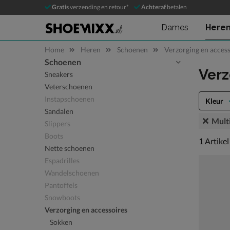
Gratis
verzending en retour*
Achteraf
betalen
Dames
Here
Home
Heren
Schoenen
Verzorging en access
Schoenen
Sla categorieën over
Verz
Sneakers
Veterschoenen
Instapschoenen
Kleur
Sandalen
Mult
Slippers
Boots
1 artikel
1
Artikel
Nette schoenen
Espadrilles
Wandelschoenen
Pantoffels
Snowboots
Verzorging en accessoires
Sokken