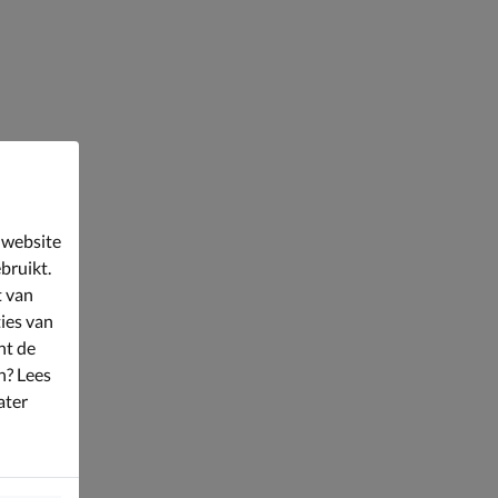
 website
bruikt.
t van
ies van
nt de
n? Lees
ater