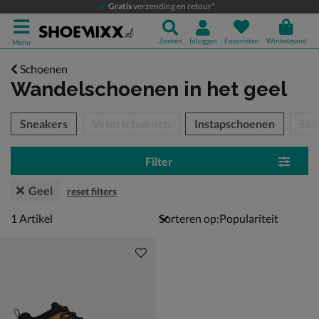
Gratis
verzending en retour*
Zoeken
Inloggen
Favorieten
Winkelmand
Menu
Schoenen
Wandelschoenen
in het geel
tegorieën over
Sneakers
Veterschoenen
Instapschoenen
San
Filter
Geel
reset filters
1 artikel
1
Artikel
Sorteren op: