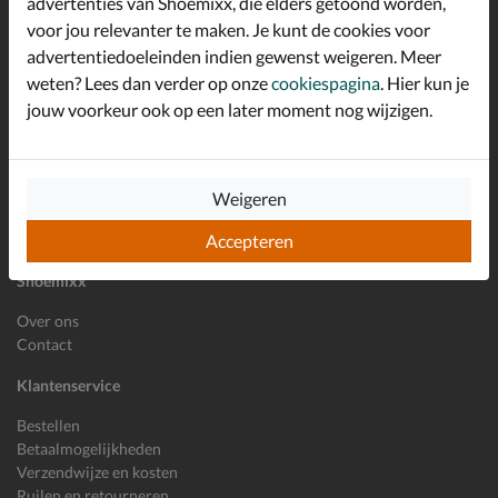
advertenties van Shoemixx, die elders getoond worden,
Schrijf je in voor de Shoemixx nieuwsbrief en ontvang €10,-
voor jou relevanter te maken. Je kunt de cookies voor
*
welkomstkorting!
advertentiedoeleinden indien gewenst weigeren. Meer
weten? Lees dan verder op onze
cookiespagina
. Hier kun je
jouw voorkeur ook op een later moment nog wijzigen.
E-mailadres
Inschrijven
Wil je ons volgen?
Weigeren
Accepteren
Shoemixx
Over ons
Contact
Klantenservice
Bestellen
Betaalmogelijkheden
Verzendwijze en kosten
Ruilen en retourneren