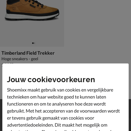
Timberland Field Trekker
Hoge sneakers - geel
€ 139,99
139
,
99
Jouw cookievoorkeuren
Shoemixx maakt gebruik van cookies en vergelijkbare
technieken om haar website goed te kunnen laten
functioneren en om te analyseren hoe deze wordt
Gratis
verzending en retour*
gebruikt. Met het accepteren van de voorwaarden wordt
Achteraf
betalen
er tevens gebruik gemaakt van cookies voor
advertentiedoeleinden. Dit maakt het mogelijk om
Altijd op de hoogte zijn?