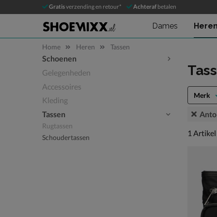
Gratis
verzending en retour*
Achteraf
betalen
Dames
Here
Home
Heren
Tassen
Schoenen
Sla categorieën over
Tas
Gelegenheden
Accessoires
Merk
Kleding
Anto
Tassen
Rugtassen
1 artikel
1
Artikel
Schoudertassen