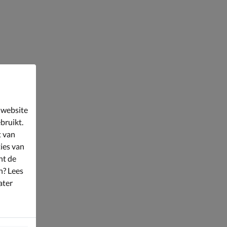
 website
bruikt.
t van
ies van
nt de
n? Lees
ater