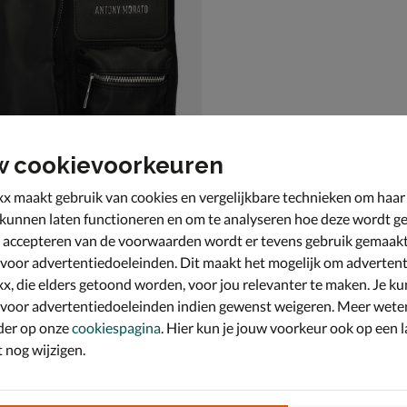
w cookievoorkeuren
x maakt gebruik van cookies en vergelijkbare technieken om haar
Antony Morato Messenger Multipocket
 kunnen laten functioneren en om te analyseren hoe deze wordt ge
as - zwart
 accepteren van de voorwaarden wordt er tevens gebruik gemaak
,99 voor € 69,99
9
 voor advertentiedoeleinden. Dit maakt het mogelijk om advertent
x, die elders getoond worden, voor jou relevanter te maken. Je ku
 voor advertentiedoeleinden indien gewenst weigeren. Meer wete
der op onze
cookiespagina
. Hier kun je jouw voorkeur ook op een l
nog wijzigen.