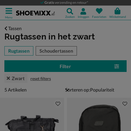
Gratis
verzending en retour*
Zoeken
Inloggen
Favorieten
Winkelmand
Menu
Tassen
Rugtassen
in het zwart
tegorieën over
Rugtassen
Schoudertassen
Filter
Zwart
reset filters
5 artikelen
5
Artikelen
Sorteren op: