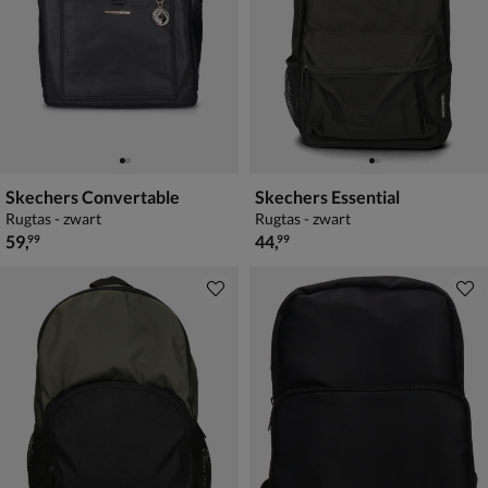
Skechers Convertable
Skechers Essential
Rugtas - zwart
Rugtas - zwart
€ 59,99
€ 44,99
59
,
44
,
99
99