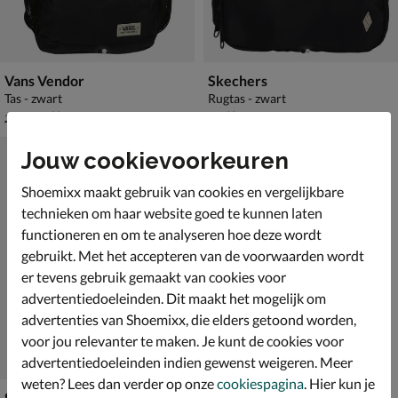
Vans Vendor
Skechers
Tas - zwart
Rugtas - zwart
van € 39,99 voor € 27,99
€ 44,99
27
,
44
,
99
99
39
,
99
Jouw cookievoorkeuren
Shoemixx maakt gebruik van cookies en vergelijkbare
technieken om haar website goed te kunnen laten
functioneren en om te analyseren hoe deze wordt
gebruikt. Met het accepteren van de voorwaarden wordt
er tevens gebruik gemaakt van cookies voor
advertentiedoeleinden. Dit maakt het mogelijk om
advertenties van Shoemixx, die elders getoond worden,
voor jou relevanter te maken. Je kunt de cookies voor
advertentiedoeleinden indien gewenst weigeren. Meer
weten? Lees dan verder op onze
cookiespagina
. Hier kun je
Skechers Vista Cozy Fit