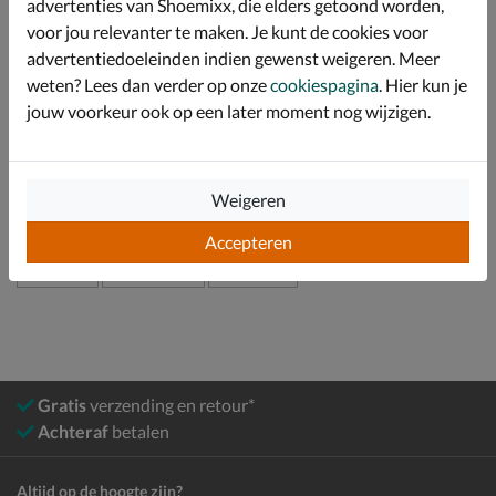
advertenties van Shoemixx, die elders getoond worden,
Dit is te danken een het licht-masserende voetbed en
de flexibele zool.
voor jou relevanter te maken. Je kunt de cookies voor
advertentiedoeleinden indien gewenst weigeren. Meer
weten? Lees dan verder op onze
cookiespagina
. Hier kun je
Specificaties
jouw voorkeur ook op een later moment nog wijzigen.
Over Ilse Jacobsen
Bekijk meer
Weigeren
Accepteren
Dames
Schoenen
Slippers
Gratis
verzending en retour*
Achteraf
betalen
Altijd op de hoogte zijn?