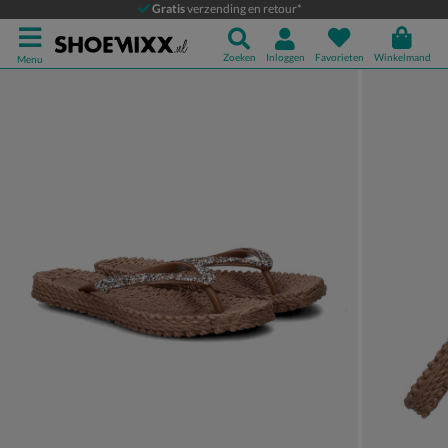
Ilse Jacobsen Cheerful
Gratis
verzending en retour*
Slippers
Zoeken
Inloggen
Favorieten
Winkelmand
Menu
Product media galerij