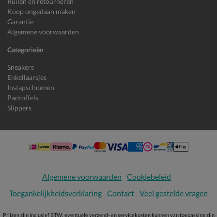
Ruilen en retourneren
Koop ongedaan maken
Garantie
Algemene voorwaarden
Categorieën
Sneakers
Enkellaarsjes
Instapschoenen
Pantoffels
Slippers
Algemene voorwaarden
Cookiebeleid
Toegankelijkheidsverklaring
Contact
Veel gestelde vragen
Prijzen zijn inclusief BTW; eventuele verzend- en servicekosten kunnen van toepassing zijn