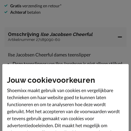
Gratis
verzending en retour*
Achteraf
betalen
Omschrijving
Ilse Jacobsen Cheerful
Artikelnummer 27189090-60
Ilse Jacobsen Cheerful dames teenslipper
Deze teenslipper van Ilse Jacobsen is niet alleen stijlvol
en vrouwelijk, maar ook erg comfortabel. Heb jij
binnenkort een strand bruiloft, als bruid of als gast,
Jouw cookievoorkeuren
deze slippers zorgen dat jij het feest comfortabel
overleeft.
Shoemixx maakt gebruik van cookies en vergelijkbare
Uitgevoerd in natuurlijk rubber en gerecycled
technieken om haar website goed te kunnen laten
microvezel.
functioneren en om te analyseren hoe deze wordt
De glitters op de teenriem maakt deze sllipper helemaal
gebruikt. Met het accepteren van de voorwaarden wordt
af!
er tevens gebruik gemaakt van cookies voor
Bij de productie wordt er geen lijm gebruikt.
advertentiedoeleinden. Dit maakt het mogelijk om