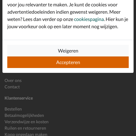
*
welkomstkorting!
voor jou relevanter te maken. Je kunt de cookies voor
advertentiedoeleinden indien gewenst weigeren. Meer
weten? Lees dan verder op onze
cookiespagina
. Hier kun je
jouw voorkeur ook op een later moment nog wijzigen.
E-mailadres
Inschrijven
Wil je ons volgen?
Weigeren
Accepteren
Shoemixx
Over ons
Contact
Klantenservice
Bestellen
Betaalmogelijkheden
Verzendwijze en kosten
Ruilen en retourneren
Koop ongedaan maken