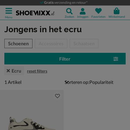
Gratis
verzending en retour*
Zoeken
Inloggen
Favorieten
Winkelmand
Menu
Jongens
in het ecru
tegorieën over
Schoenen
Accessoires
Schaatsen
Filter
Ecru
reset filters
1 artikel
1
Artikel
Sorteren op: