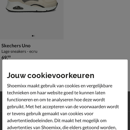
Skechers Uno
Lage sneakers - ecru
€ 69,99
69
,
99
Jouw cookievoorkeuren
Shoemixx maakt gebruik van cookies en vergelijkbare
technieken om haar website goed te kunnen laten
Gratis
verzending en retour*
functioneren en om te analyseren hoe deze wordt
Achteraf
betalen
gebruikt. Met het accepteren van de voorwaarden wordt
er tevens gebruik gemaakt van cookies voor
advertentiedoeleinden. Dit maakt het mogelijk om
Altijd op de hoogte zijn?
Schrijf je in voor de Shoemixx nieuwsbrief en ontvang €10,-
advertenties van Shoemixx, die elders getoond worden,