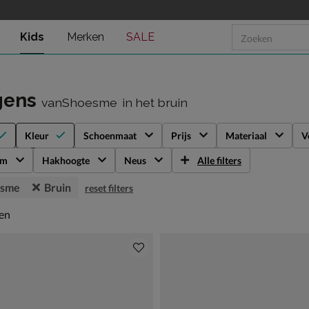
Kids
Merken
SALE
gens
vanShoesme
in het bruin
Kleur
Schoenmaat
Prijs
Materiaal
V
rm
Hakhoogte
Neus
Alle filters
esme
Bruin
reset filters
en
len