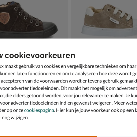
w cookievoorkeuren
x maakt gebruik van cookies en vergelijkbare technieken om haar
 kunnen laten functioneren en om te analyseren hoe deze wordt ge
 accepteren van de voorwaarden wordt er tevens gebruik gemaak
e
Shoesme
s - bruin
Lage sneakers - bruin
 voor advertentiedoeleinden. Dit maakt het mogelijk om advertent
84,99
van € 59,99 voor € 41,99
41
,
99
59
,
99
x, die elders getoond worden, voor jou relevanter te maken. Je ku
 voor advertentiedoeleinden indien gewenst weigeren. Meer wete
der op onze
cookiespagina
. Hier kun je jouw voorkeur ook op een l
nog wijzigen.