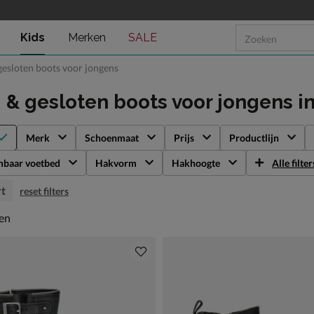
Kids
Merken
SALE
 gesloten boots voor jongens
- & gesloten boots voor jongens
i
Merk
Schoenmaat
Prijs
Productlijn
mbaar voetbed
Hakvorm
Hakhoogte
Alle filter
t
reset filters
en
len