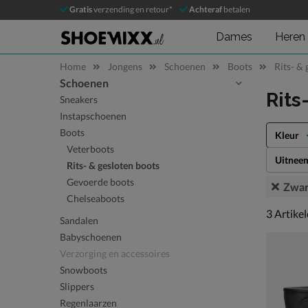
Gratis
verzending en retour*
Achteraf
betalen
Dames
Heren
Home
Jongens
Schoenen
Boots
Rits- &
Schoenen
Sla categorieën over
Rits
Sneakers
Instapschoenen
Boots
Kleur
Veterboots
Uitnee
Rits- & gesloten boots
Gevoerde boots
Zwar
Chelseaboots
3 artikel
3
Artike
Sandalen
Babyschoenen
Verzorging en accessoires
Snowboots
Slippers
Regenlaarzen