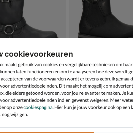
w cookievoorkeuren
x maakt gebruik van cookies en vergelijkbare technieken om haar
 kunnen laten functioneren en om te analyseren hoe deze wordt ge
 accepteren van de voorwaarden wordt er tevens gebruik gemaak
tens Genaya
Timberland Courma Kid
sloten boots - zwart
Rits- & gesloten boots - zwart
 voor advertentiedoeleinden. Dit maakt het mogelijk om advertent
119,99
vanaf € 84,99
v.a.
84
,
99
99
x, die elders getoond worden, voor jou relevanter te maken. Je ku
 voor advertentiedoeleinden indien gewenst weigeren. Meer wete
der op onze
cookiespagina
. Hier kun je jouw voorkeur ook op een l
nog wijzigen.