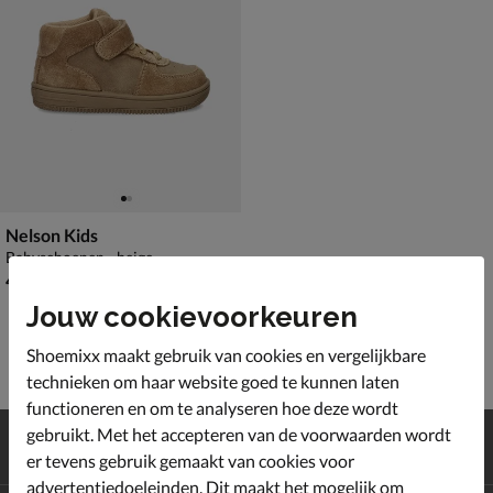
Nelson Kids
Babyschoenen - beige
€ 49,99
49
,
99
Jouw cookievoorkeuren
Shoemixx maakt gebruik van cookies en vergelijkbare
technieken om haar website goed te kunnen laten
functioneren en om te analyseren hoe deze wordt
Gratis
verzending en retour*
gebruikt. Met het accepteren van de voorwaarden wordt
Achteraf
betalen
er tevens gebruik gemaakt van cookies voor
advertentiedoeleinden. Dit maakt het mogelijk om