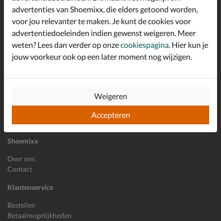
advertenties van Shoemixx, die elders getoond worden,
Altijd op de hoogte zijn?
voor jou relevanter te maken. Je kunt de cookies voor
Schrijf je in voor de Shoemixx nieuwsbrief en ontvang €10,-
*
welkomstkorting!
advertentiedoeleinden indien gewenst weigeren. Meer
weten? Lees dan verder op onze
cookiespagina
. Hier kun je
jouw voorkeur ook op een later moment nog wijzigen.
E-mailadres
Inschrijven
Weigeren
Wil je ons volgen?
Accepteren
Shoemixx
Over ons
Contact
Klantenservice
Bestellen
Betaalmogelijkheden