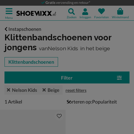
Gratis
verzending en retour*
Zoeken
Inloggen
Favorieten
Winkelmand
Menu
Instapschoenen
Klittenbandschoenen voor
jongens
vanNelson Kids
in het beige
tegorieën over
Klittenbandschoenen
Filter
Nelson Kids
Beige
reset filters
1 artikel
1
Artikel
Sorteren op: