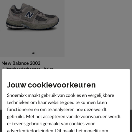
New Balance 2002
Klittenbandschoenen - beige
€ 99,99
99
,
99
Jouw cookievoorkeuren
Shoemixx maakt gebruik van cookies en vergelijkbare
technieken om haar website goed te kunnen laten
functioneren en om te analyseren hoe deze wordt
Gratis
verzending en retour*
gebruikt. Met het accepteren van de voorwaarden wordt
Achteraf
betalen
er tevens gebruik gemaakt van cookies voor
advertentiedoeleinden. Dit maakt het mogelijk om