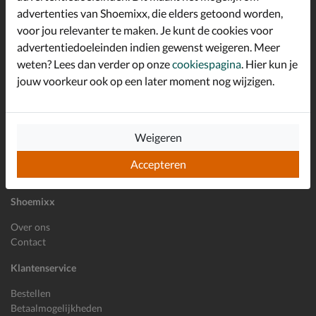
advertenties van Shoemixx, die elders getoond worden,
Altijd op de hoogte zijn?
voor jou relevanter te maken. Je kunt de cookies voor
Schrijf je in voor de Shoemixx nieuwsbrief en ontvang €10,-
*
welkomstkorting!
advertentiedoeleinden indien gewenst weigeren. Meer
weten? Lees dan verder op onze
cookiespagina
. Hier kun je
jouw voorkeur ook op een later moment nog wijzigen.
E-mailadres
Inschrijven
Weigeren
Wil je ons volgen?
Accepteren
Shoemixx
Over ons
Contact
Klantenservice
Bestellen
Betaalmogelijkheden