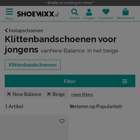
Gratis
verzending en retour*
Zoeken
Inloggen
Favorieten
Winkelmand
Menu
Instapschoenen
Klittenbandschoenen voor
jongens
vanNew Balance
in het beige
tegorieën over
Klittenbandschoenen
Filter
New Balance
Beige
reset filters
1 artikel
1
Artikel
Sorteren op: