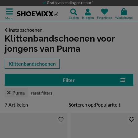
Gratis
verzending en retour*
Zoeken
Inloggen
Favorieten
Winkelmand
Menu
Instapschoenen
Klittenbandschoenen voor
jongens
van Puma
tegorieën over
Klittenbandschoenen
Filter
Puma
reset filters
7 artikelen
7
Artikelen
Sorteren op: