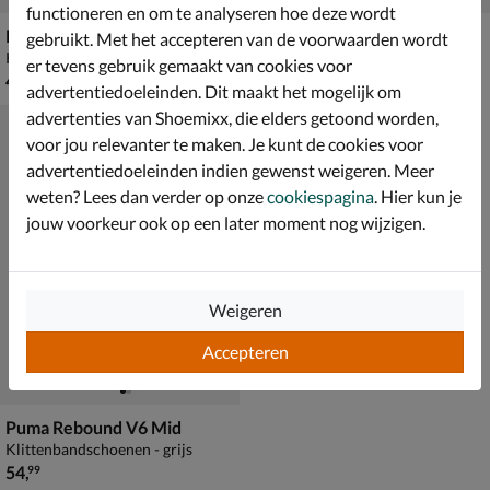
functioneren en om te analyseren hoe deze wordt
Puma Caven III Block
Puma Rebound V6 Mid
gebruikt. Met het accepteren van de voorwaarden wordt
Klittenbandschoenen - zwart
Klittenbandschoenen - rood
er tevens gebruik gemaakt van cookies voor
€ 44,99
€ 54,99
44
,
54
,
99
99
advertentiedoeleinden. Dit maakt het mogelijk om
advertenties van Shoemixx, die elders getoond worden,
voor jou relevanter te maken. Je kunt de cookies voor
advertentiedoeleinden indien gewenst weigeren. Meer
weten? Lees dan verder op onze
cookiespagina
. Hier kun je
jouw voorkeur ook op een later moment nog wijzigen.
Weigeren
Accepteren
Puma Rebound V6 Mid
Klittenbandschoenen - grijs
€ 54,99
54
,
99