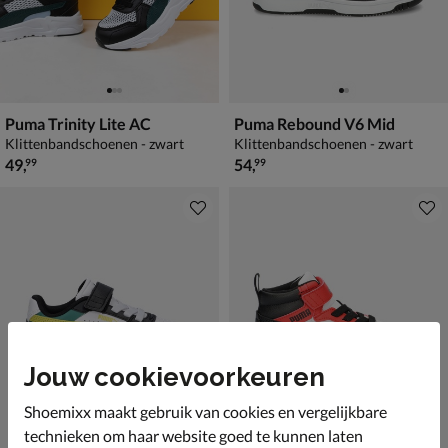
Puma Trinity Lite AC
Puma Rebound V6 Mid
Klittenbandschoenen - zwart
Klittenbandschoenen - zwart
€ 49,99
€ 54,99
49
,
54
,
99
99
Jouw cookievoorkeuren
Shoemixx maakt gebruik van cookies en vergelijkbare
technieken om haar website goed te kunnen laten