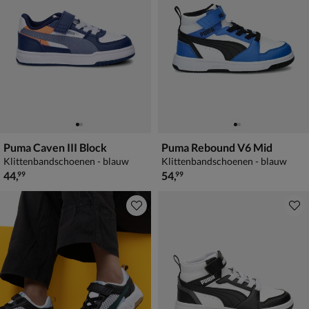
Puma Caven III Block
Puma Rebound V6 Mid
Klittenbandschoenen - blauw
Klittenbandschoenen - blauw
€ 44,99
€ 54,99
44
,
54
,
99
99