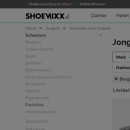
Gratis
verzending en retour*
Achteraf
betalen
Dames
Heren
Home
Jongens
Schoenen voor jongens
Schoenen
Sla categorieën over
Jon
Sneakers
Instapschoenen
Boots
Merk
Sandalen
Hakhoo
Babyschoenen
Verzorging en accessoires
Berg
Snowboots
1 artikel
1
Artikel
Slippers
Regenlaarzen
Pantoffels
Voetbalschoenen
Accessoires
Schaatsen