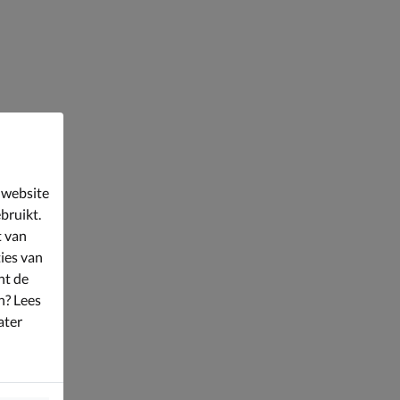
 website
bruikt.
t van
ies van
nt de
n? Lees
ater