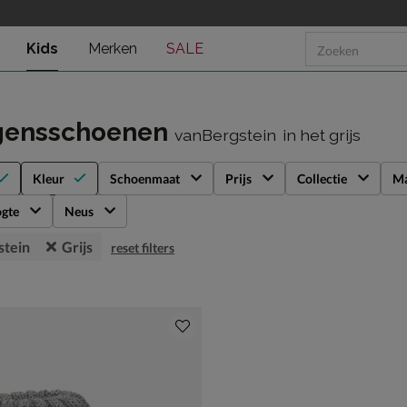
Kids
Merken
SALE
gensschoenen
vanBergstein
in het grijs
Kleur
Schoenmaat
Prijs
Collectie
Ma
gte
Neus
stein
Grijs
reset filters