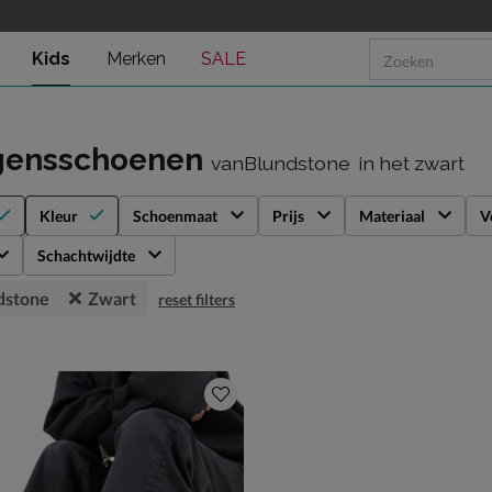
Kids
Merken
SALE
gensschoenen
vanBlundstone
in het zwart
Kleur
Schoenmaat
Prijs
Materiaal
V
Schachtwijdte
dstone
Zwart
reset filters