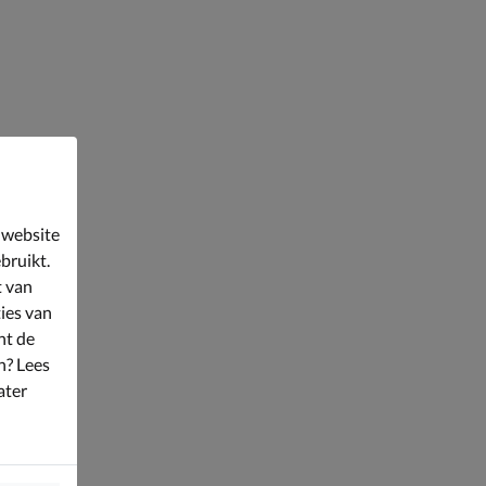
 website
bruikt.
t van
ies van
nt de
n? Lees
ater