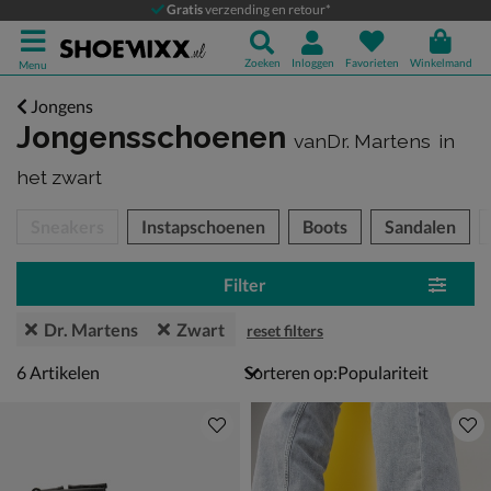
Gratis
verzending en retour*
Zoeken
Inloggen
Favorieten
Winkelmand
Menu
Jongens
Jongensschoenen
vanDr. Martens
in
het zwart
tegorieën over
Sneakers
Instapschoenen
Boots
Sandalen
Filter
Dr. Martens
Zwart
reset filters
6 artikelen
6
Artikelen
Sorteren op: