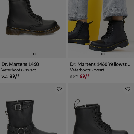
Dr. Martens 1460
Dr. Martens 1460 Yellowstone Winter Grip
Veterboots - zwart
Veterboots - zwart
vanaf € 89,99
van € 99,99 voor € 69,99
v.a.
89
,
69
,
99
99
99
,
99