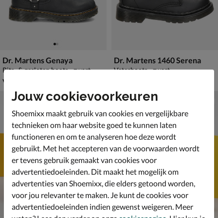
Dr. Martens Genaya
Dr. Martens 1460 Serena
Rits- & gesloten boots - zwart
Veterboots - zwart
vanaf € 119,99
€ 99,99
v.a.
119
,
99
,
99
99
Jouw cookievoorkeuren
Shoemixx maakt gebruik van cookies en vergelijkbare
technieken om haar website goed te kunnen laten
functioneren en om te analyseren hoe deze wordt
gebruikt. Met het accepteren van de voorwaarden wordt
er tevens gebruik gemaakt van cookies voor
advertentiedoeleinden. Dit maakt het mogelijk om
advertenties van Shoemixx, die elders getoond worden,
voor jou relevanter te maken. Je kunt de cookies voor
advertentiedoeleinden indien gewenst weigeren. Meer