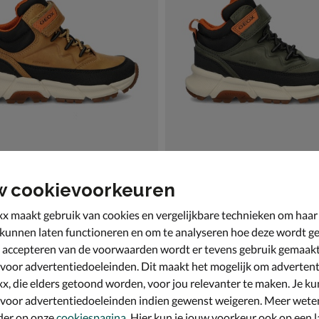
w cookievoorkeuren
exyper Plus
Geox Flexyper Plus
s - cognac
Veterboots - groen
x maakt gebruik van cookies en vergelijkbare technieken om haar
,99 voor € 62,99
van € 94,99 vanaf € 62,99
v.a.
62
,
9
99
94
,
99
 kunnen laten functioneren en om te analyseren hoe deze wordt ge
 accepteren van de voorwaarden wordt er tevens gebruik gemaak
 voor advertentiedoeleinden. Dit maakt het mogelijk om advertent
x, die elders getoond worden, voor jou relevanter te maken. Je ku
 voor advertentiedoeleinden indien gewenst weigeren. Meer wete
der op onze
cookiespagina
. Hier kun je jouw voorkeur ook op een l