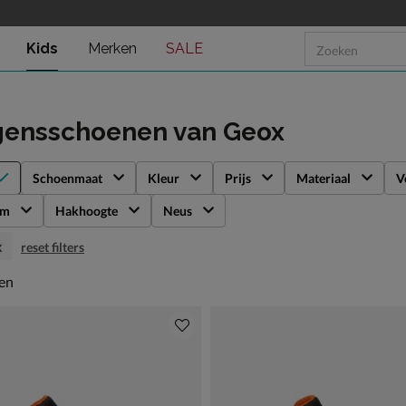
Kids
Merken
SALE
gensschoenen
van Geox
Schoenmaat
Kleur
Prijs
Materiaal
V
rm
Hakhoogte
Neus
x
reset filters
en
len