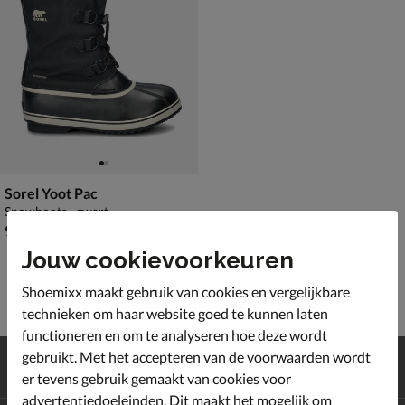
Sorel Yoot Pac
Snowboots - zwart
€ 99,99
99
,
99
Jouw cookievoorkeuren
Shoemixx maakt gebruik van cookies en vergelijkbare
technieken om haar website goed te kunnen laten
functioneren en om te analyseren hoe deze wordt
Gratis
verzending en retour*
gebruikt. Met het accepteren van de voorwaarden wordt
Achteraf
betalen
er tevens gebruik gemaakt van cookies voor
advertentiedoeleinden. Dit maakt het mogelijk om