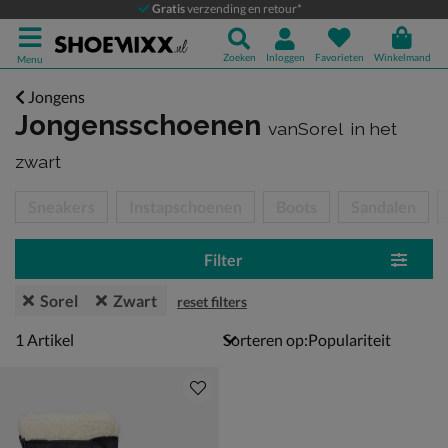
Gratis
verzending en retour*
Zoeken
Inloggen
Favorieten
Winkelmand
Menu
Jongens
Jongensschoenen
vanSorel
in het
zwart
tegorieën over
Sneakers
Instapschoenen
Boots
Sandalen
Filter
Sorel
Zwart
reset filters
1 artikel
1
Artikel
Sorteren op: