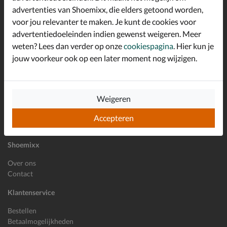
advertenties van Shoemixx, die elders getoond worden,
Altijd op de hoogte zijn?
voor jou relevanter te maken. Je kunt de cookies voor
Schrijf je in voor de Shoemixx nieuwsbrief en ontvang €10,-
*
welkomstkorting!
advertentiedoeleinden indien gewenst weigeren. Meer
weten? Lees dan verder op onze
cookiespagina
. Hier kun je
jouw voorkeur ook op een later moment nog wijzigen.
E-mailadres
Inschrijven
Weigeren
Wil je ons volgen?
Accepteren
Shoemixx
Over ons
Contact
Klantenservice
Bestellen
Betaalmogelijkheden