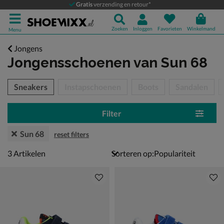
Gratis
verzending en retour*
Zoeken
Inloggen
Favorieten
Winkelmand
Menu
Jongens
Jongensschoenen
van Sun 68
tegorieën over
Sneakers
Instapschoenen
Boots
Sandalen
Filter
Sun 68
reset filters
3 artikelen
3
Artikelen
Sorteren op: