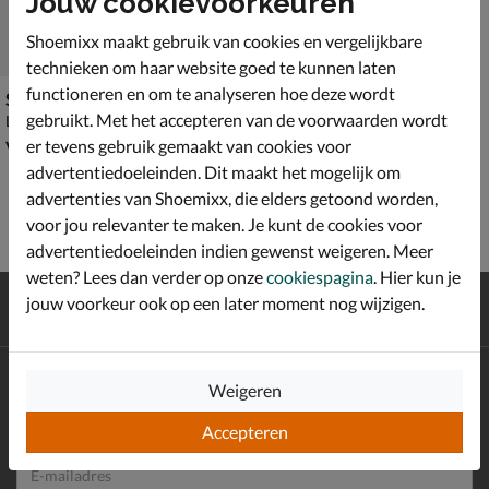
Jouw cookievoorkeuren
Shoemixx maakt gebruik van cookies en vergelijkbare
technieken om haar website goed te kunnen laten
functioneren en om te analyseren hoe deze wordt
Sun 68 Tom Solid
gebruikt. Met het accepteren van de voorwaarden wordt
Lage sneakers - oranje
vanaf € 59,99
v.a.
59
,
99
er tevens gebruik gemaakt van cookies voor
advertentiedoeleinden. Dit maakt het mogelijk om
advertenties van Shoemixx, die elders getoond worden,
voor jou relevanter te maken. Je kunt de cookies voor
advertentiedoeleinden indien gewenst weigeren. Meer
weten? Lees dan verder op onze
cookiespagina
. Hier kun je
Gratis
verzending en retour*
jouw voorkeur ook op een later moment nog wijzigen.
Achteraf
betalen
Altijd op de hoogte zijn?
Weigeren
Schrijf je in voor de Shoemixx nieuwsbrief en ontvang €10,-
*
welkomstkorting!
Accepteren