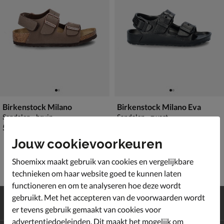
Birkenstock Milano
Birkenstock Milano Eva
Sandalen - bruin
Sandalen - zwart
€ 59,99
€ 39,99
59
,
39
,
99
99
Jouw cookievoorkeuren
Shoemixx maakt gebruik van cookies en vergelijkbare
technieken om haar website goed te kunnen laten
functioneren en om te analyseren hoe deze wordt
Gratis
verzending en retour*
gebruikt. Met het accepteren van de voorwaarden wordt
Achteraf
betalen
er tevens gebruik gemaakt van cookies voor
advertentiedoeleinden. Dit maakt het mogelijk om