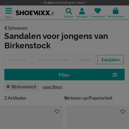
Gratis
verzending en retour*
Zoeken
Inloggen
Favorieten
Winkelmand
Menu
Schoenen
Sandalen voor jongens
van
Birkenstock
tegorieën over
Sneakers
Instapschoenen
Boots
Sandalen
Filter
Birkenstock
reset filters
2 artikelen
2
Artikelen
Sorteren op: