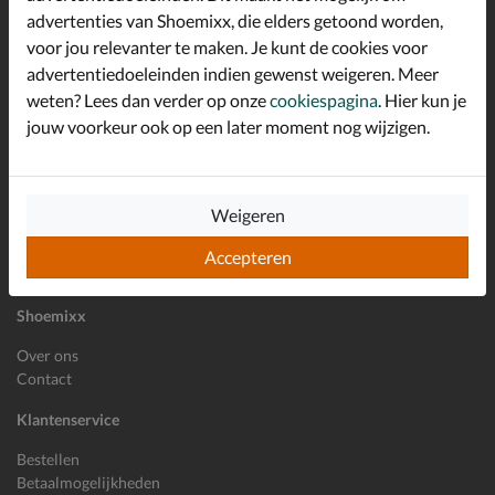
advertenties van Shoemixx, die elders getoond worden,
Altijd op de hoogte zijn?
voor jou relevanter te maken. Je kunt de cookies voor
Schrijf je in voor de Shoemixx nieuwsbrief en ontvang €10,-
*
welkomstkorting!
advertentiedoeleinden indien gewenst weigeren. Meer
weten? Lees dan verder op onze
cookiespagina
. Hier kun je
jouw voorkeur ook op een later moment nog wijzigen.
E-mailadres
Inschrijven
Weigeren
Wil je ons volgen?
Accepteren
Shoemixx
Over ons
Contact
Klantenservice
Bestellen
Betaalmogelijkheden