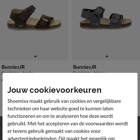
BunniesJR
BunniesJR
Sandalen - bruin
Sandalen - blauw
€ 64,99
€ 59,99
64
,
59
,
99
99
Jouw cookievoorkeuren
Shoemixx maakt gebruik van cookies en vergelijkbare
technieken om haar website goed te kunnen laten
functioneren en om te analyseren hoe deze wordt
Gratis
verzending en retour*
gebruikt. Met het accepteren van de voorwaarden wordt
Achteraf
betalen
er tevens gebruik gemaakt van cookies voor
advertentiedoeleinden. Dit maakt het mogelijk om