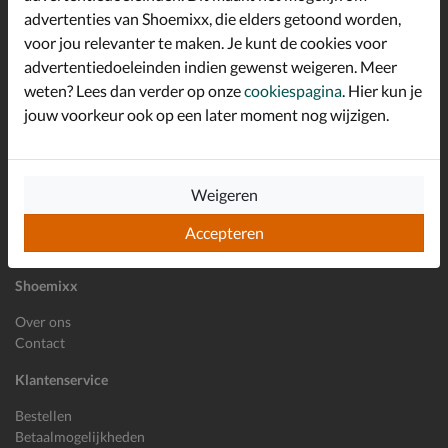
advertenties van Shoemixx, die elders getoond worden,
Altijd op de hoogte zijn?
voor jou relevanter te maken. Je kunt de cookies voor
Schrijf je in voor de Shoemixx nieuwsbrief en ontvang €10,-
*
welkomstkorting!
advertentiedoeleinden indien gewenst weigeren. Meer
weten? Lees dan verder op onze
cookiespagina
. Hier kun je
jouw voorkeur ook op een later moment nog wijzigen.
E-mailadres
Inschrijven
Weigeren
Wil je ons volgen?
Accepteren
Shoemixx
Over ons
Contact
Klantenservice
Bestellen
Betaalmogelijkheden