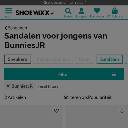
Gratis
verzending en retour*
Zoeken
Inloggen
Favorieten
Winkelmand
Menu
Schoenen
Sandalen voor jongens
van
BunniesJR
tegorieën over
Sneakers
Instapschoenen
Boots
Sandalen
Filter
BunniesJR
reset filters
2 artikelen
2
Artikelen
Sorteren op: