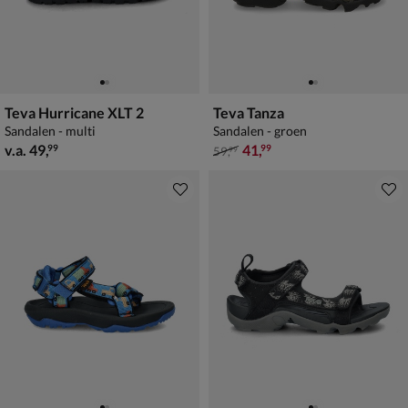
Teva Hurricane XLT 2
Teva Tanza
Sandalen - multi
Sandalen - groen
vanaf € 49,99
van € 59,99 voor € 41,99
v.a.
49
,
41
,
99
99
59
,
99