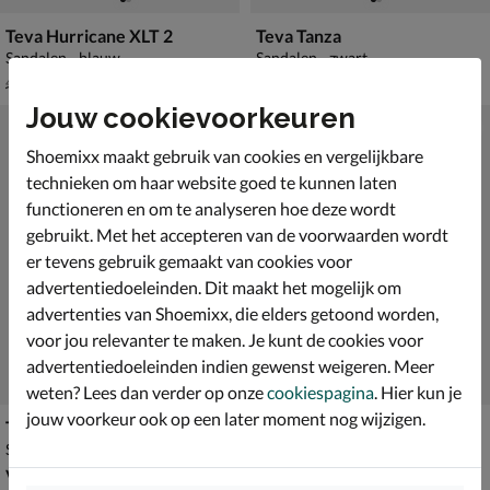
Teva Hurricane XLT 2
Teva Tanza
Sandalen - blauw
Sandalen - zwart
van € 49,99 voor € 34,99
€ 69,99
34
,
69
,
99
99
49
,
99
Jouw cookievoorkeuren
Shoemixx maakt gebruik van cookies en vergelijkbare
technieken om haar website goed te kunnen laten
functioneren en om te analyseren hoe deze wordt
gebruikt. Met het accepteren van de voorwaarden wordt
er tevens gebruik gemaakt van cookies voor
advertentiedoeleinden. Dit maakt het mogelijk om
advertenties van Shoemixx, die elders getoond worden,
voor jou relevanter te maken. Je kunt de cookies voor
advertentiedoeleinden indien gewenst weigeren. Meer
weten? Lees dan verder op onze
cookiespagina
. Hier kun je
jouw voorkeur ook op een later moment nog wijzigen.
Teva Hurricane XLT 2
Teva Hurricane XLT 2
Sandalen - blauw
Sandalen - zwart
vanaf € 49,99
€ 49,99
v.a.
49
,
49
,
99
99