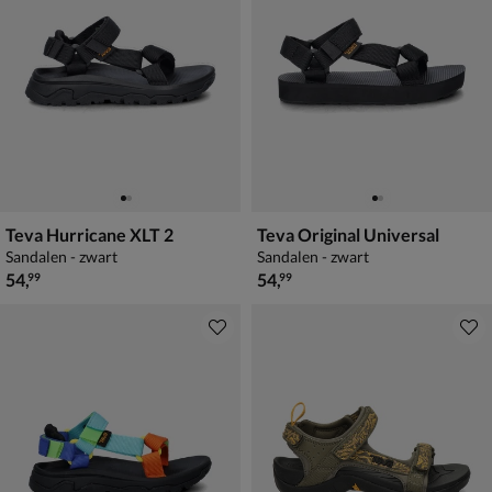
Teva Hurricane XLT 2
Teva Original Universal
Sandalen - zwart
Sandalen - zwart
€ 54,99
€ 54,99
54
,
54
,
99
99