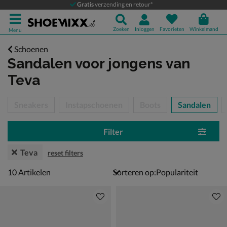
Gratis
verzending en retour*
Zoeken
Inloggen
Favorieten
Winkelmand
Menu
Schoenen
Sandalen voor jongens
van
Teva
tegorieën over
Sneakers
Instapschoenen
Boots
Sandalen
Filter
Teva
reset filters
10 artikelen
10
Artikelen
Sorteren op: