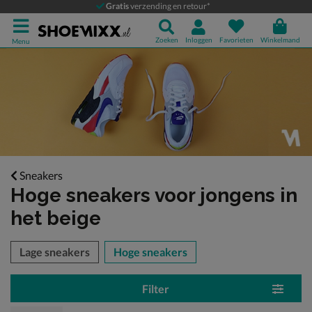
Gratis
verzending en retour*
Zoeken
Inloggen
Favorieten
Winkelmand
Menu
Sneakers
Hoge sneakers voor jongens
in
het beige
tegorieën over
Lage sneakers
Hoge sneakers
Filter