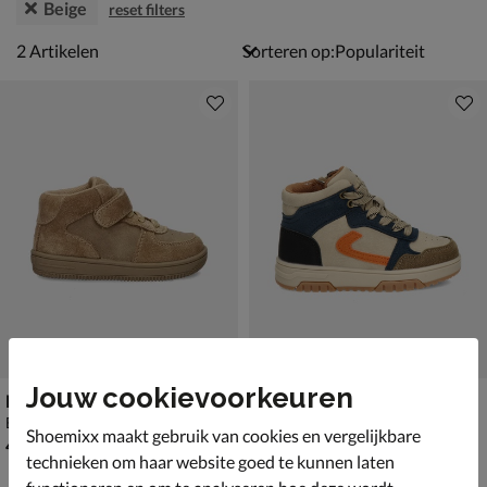
Beige
reset filters
2 artikelen
2
Artikelen
Sorteren op:
Jouw cookievoorkeuren
Nelson Kids
Nelson Kids
Babyschoenen - beige
Hoge sneakers - beige
Shoemixx maakt gebruik van cookies en vergelijkbare
€ 49,99
€ 59,99
49
,
59
,
99
99
technieken om haar website goed te kunnen laten