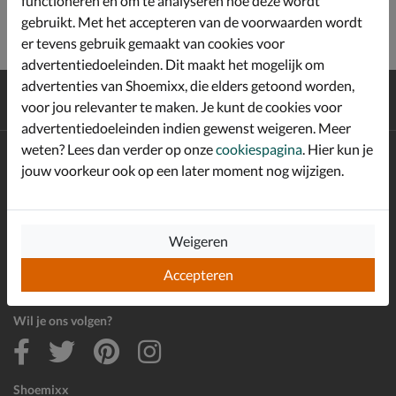
functioneren en om te analyseren hoe deze wordt
gebruikt. Met het accepteren van de voorwaarden wordt
er tevens gebruik gemaakt van cookies voor
advertentiedoeleinden. Dit maakt het mogelijk om
advertenties van Shoemixx, die elders getoond worden,
Gratis
verzending en retour*
voor jou relevanter te maken. Je kunt de cookies voor
Achteraf
betalen
advertentiedoeleinden indien gewenst weigeren. Meer
weten? Lees dan verder op onze
cookiespagina
. Hier kun je
Altijd op de hoogte zijn?
jouw voorkeur ook op een later moment nog wijzigen.
Schrijf je in voor de Shoemixx nieuwsbrief en ontvang €10,-
*
welkomstkorting!
Weigeren
E-mailadres
Accepteren
Inschrijven
Wil je ons volgen?
Shoemixx