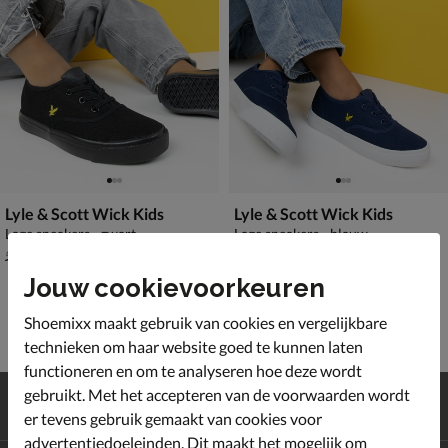
Lyle & Scott Wick Kids
Lyle & Scott Wick Kids
Lage sneakers - zwart
Lage sneakers - blauw
van € 54,99 voor € 14,99
van € 54,99 voor € 14,99
14
,
14
,
99
99
54
,
54
,
99
99
Jouw cookievoorkeuren
Shoemixx maakt gebruik van cookies en vergelijkbare
technieken om haar website goed te kunnen laten
functioneren en om te analyseren hoe deze wordt
Gratis
verzending en retour*
gebruikt. Met het accepteren van de voorwaarden wordt
Achteraf
betalen
er tevens gebruik gemaakt van cookies voor
advertentiedoeleinden. Dit maakt het mogelijk om