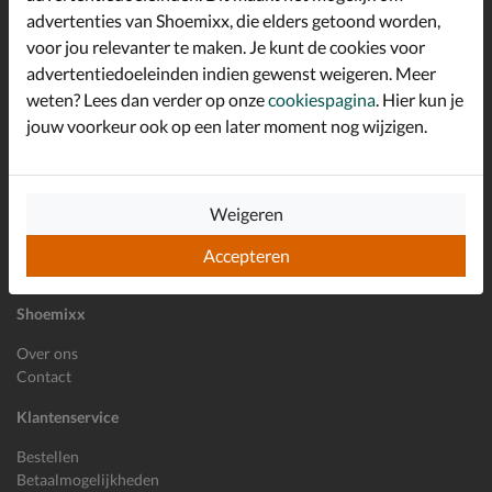
advertenties van Shoemixx, die elders getoond worden,
Altijd op de hoogte zijn?
voor jou relevanter te maken. Je kunt de cookies voor
Schrijf je in voor de Shoemixx nieuwsbrief en ontvang €10,-
*
welkomstkorting!
advertentiedoeleinden indien gewenst weigeren. Meer
weten? Lees dan verder op onze
cookiespagina
. Hier kun je
jouw voorkeur ook op een later moment nog wijzigen.
E-mailadres
Inschrijven
Weigeren
Wil je ons volgen?
Accepteren
Shoemixx
Over ons
Contact
Klantenservice
Bestellen
Betaalmogelijkheden