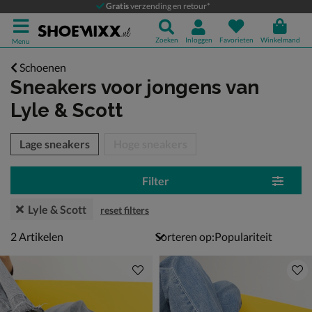
Gratis
verzending en retour*
Zoeken
Inloggen
Favorieten
Winkelmand
Menu
Schoenen
Sneakers voor jongens
van
Lyle & Scott
tegorieën over
Lage sneakers
Hoge sneakers
Filter
Lyle & Scott
reset filters
2 artikelen
2
Artikelen
Sorteren op: