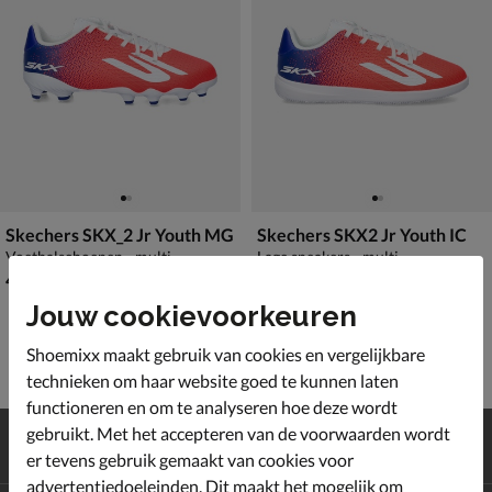
Skechers SKX_2 Jr Youth MG
Skechers SKX2 Jr Youth IC
Voetbalschoenen - multi
Lage sneakers - multi
€ 49,99
€ 49,99
49
,
49
,
99
99
Jouw cookievoorkeuren
Shoemixx maakt gebruik van cookies en vergelijkbare
technieken om haar website goed te kunnen laten
functioneren en om te analyseren hoe deze wordt
Gratis
verzending en retour*
gebruikt. Met het accepteren van de voorwaarden wordt
Achteraf
betalen
er tevens gebruik gemaakt van cookies voor
advertentiedoeleinden. Dit maakt het mogelijk om