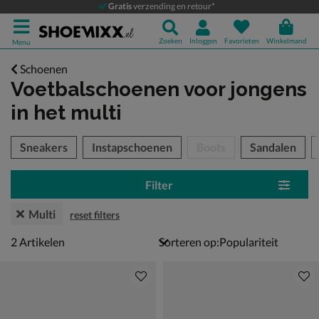
Gratis
verzending en retour*
Zoeken
Inloggen
Favorieten
Winkelmand
Menu
Schoenen
Voetbalschoenen voor jongens
in het multi
tegorieën over
Sneakers
Instapschoenen
Boots
Sandalen
Filter
Multi
reset filters
2 artikelen
2
Artikelen
Sorteren op: