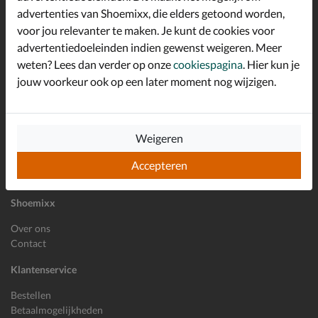
advertenties van Shoemixx, die elders getoond worden,
Altijd op de hoogte zijn?
voor jou relevanter te maken. Je kunt de cookies voor
Schrijf je in voor de Shoemixx nieuwsbrief en ontvang €10,-
*
welkomstkorting!
advertentiedoeleinden indien gewenst weigeren. Meer
weten? Lees dan verder op onze
cookiespagina
. Hier kun je
jouw voorkeur ook op een later moment nog wijzigen.
E-mailadres
Inschrijven
Weigeren
Wil je ons volgen?
Accepteren
Shoemixx
Over ons
Contact
Klantenservice
Bestellen
Betaalmogelijkheden