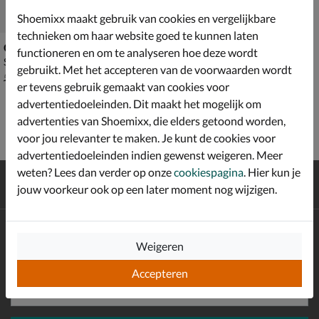
Shoemixx maakt gebruik van cookies en vergelijkbare
technieken om haar website goed te kunnen laten
Gioseppo
functioneren en om te analyseren hoe deze wordt
Sandalen - multi
gebruikt. Met het accepteren van de voorwaarden wordt
van € 54,99 voor € 38,49
38
,
49
54
,
99
er tevens gebruik gemaakt van cookies voor
advertentiedoeleinden. Dit maakt het mogelijk om
advertenties van Shoemixx, die elders getoond worden,
voor jou relevanter te maken. Je kunt de cookies voor
advertentiedoeleinden indien gewenst weigeren. Meer
weten? Lees dan verder op onze
cookiespagina
. Hier kun je
Gratis
verzending en retour*
jouw voorkeur ook op een later moment nog wijzigen.
Achteraf
betalen
Altijd op de hoogte zijn?
Weigeren
Schrijf je in voor de Shoemixx nieuwsbrief en ontvang €10,-
*
welkomstkorting!
Accepteren
E-mailadres