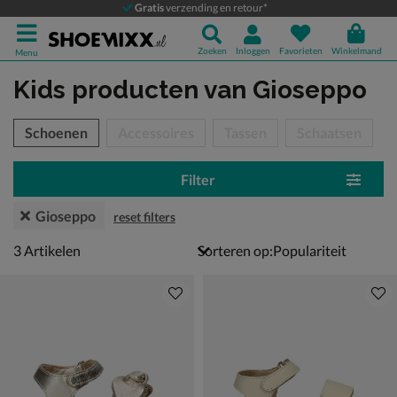
Gratis
verzending en retour*
Zoeken
Inloggen
Favorieten
Winkelmand
Menu
Kids producten
van Gioseppo
tegorieën over
Schoenen
Accessoires
Tassen
Schaatsen
Filter
Gioseppo
reset filters
3 artikelen
3
Artikelen
Sorteren op: