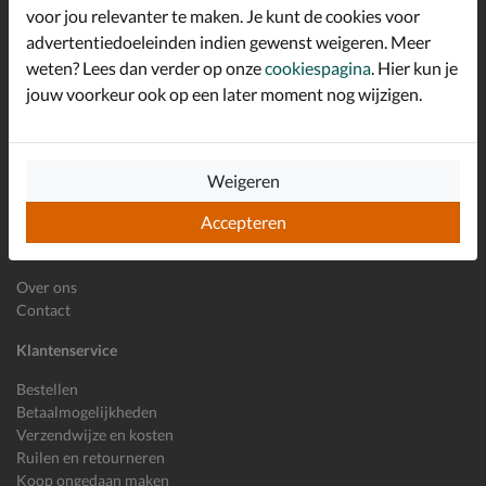
*
welkomstkorting!
voor jou relevanter te maken. Je kunt de cookies voor
advertentiedoeleinden indien gewenst weigeren. Meer
weten? Lees dan verder op onze
cookiespagina
. Hier kun je
jouw voorkeur ook op een later moment nog wijzigen.
E-mailadres
Inschrijven
Wil je ons volgen?
Weigeren
Accepteren
Shoemixx
Over ons
Contact
Klantenservice
Bestellen
Betaalmogelijkheden
Verzendwijze en kosten
Ruilen en retourneren
Koop ongedaan maken