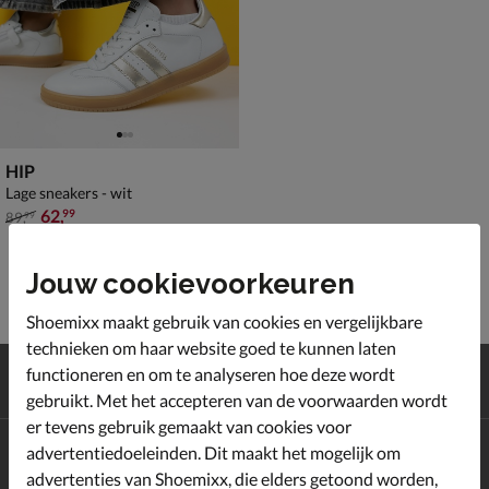
HIP
Lage sneakers - wit
van € 89,99 voor € 62,99
62
,
99
89
,
99
Jouw cookievoorkeuren
Shoemixx maakt gebruik van cookies en vergelijkbare
technieken om haar website goed te kunnen laten
Gratis
verzending en retour*
functioneren en om te analyseren hoe deze wordt
Achteraf
betalen
gebruikt. Met het accepteren van de voorwaarden wordt
er tevens gebruik gemaakt van cookies voor
advertentiedoeleinden. Dit maakt het mogelijk om
Altijd op de hoogte zijn?
Schrijf je in voor de Shoemixx nieuwsbrief en ontvang €10,-
advertenties van Shoemixx, die elders getoond worden,