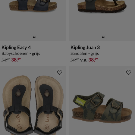
Kipling Easy 4
Kipling Juan 3
Babyschoenen - grijs
Sandalen - grijs
van € 54,99 voor € 38,49
van € 59,99 vanaf € 38,49
38
,
v.a.
38
,
49
49
54
,
59
,
99
99