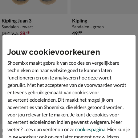
Kipling Juan 3
Kipling
Sandalen - zwart
Sandalen - groen
van € 59,99 vanaf € 38,49
€ 49,99
v.a.
38
,
49
,
49
99
59
,
99
Jouw cookievoorkeuren
Shoemixx maakt gebruik van cookies en vergelijkbare
technieken om haar website goed te kunnen laten
functioneren en om te analyseren hoe deze wordt
gebruikt. Met het accepteren van de voorwaarden wordt
er tevens gebruik gemaakt van cookies voor
advertentiedoeleinden. Dit maakt het mogelijk om
advertenties van Shoemixx, die elders getoond worden,
voor jou relevanter te maken. Je kunt de cookies voor
advertentiedoeleinden indien gewenst weigeren. Meer
weten? Lees dan verder op onze
cookiespagina
. Hier kun je
Kipling Safari
jouw voorkeur ook op een later moment nog wijzigen.
Babyschoenen - groen