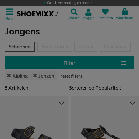
Gratis
verzending en retour*
Zoeken
Inloggen
Favorieten
Winkelmand
Menu
Jongens
tegorieën over
Schoenen
Accessoires
Tassen
Schaatsen
Filter
Kipling
Jongen
reset filters
5 artikelen
5
Artikelen
Sorteren op: