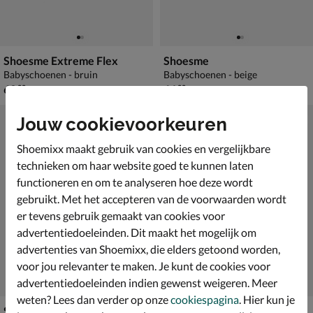
Shoesme Extreme Flex
Shoesme
Babyschoenen - bruin
Babyschoenen - beige
€ 69,99
€ 64,99
69
,
64
,
99
99
Jouw cookievoorkeuren
Shoemixx maakt gebruik van cookies en vergelijkbare
technieken om haar website goed te kunnen laten
functioneren en om te analyseren hoe deze wordt
gebruikt. Met het accepteren van de voorwaarden wordt
er tevens gebruik gemaakt van cookies voor
advertentiedoeleinden. Dit maakt het mogelijk om
advertenties van Shoemixx, die elders getoond worden,
voor jou relevanter te maken. Je kunt de cookies voor
advertentiedoeleinden indien gewenst weigeren. Meer
weten? Lees dan verder op onze
cookiespagina
. Hier kun je
Shoesme Extreme Flex
Shoesme