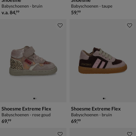
Babyschoenen - bruin
Babyschoenen - taupe
vanaf € 84,99
€ 59,99
v.a.
84
,
59
,
99
99
Shoesme Extreme Flex
Shoesme Extreme Flex
Babyschoenen - rose goud
Babyschoenen - bruin
€ 69,99
€ 69,99
69
,
69
,
99
99