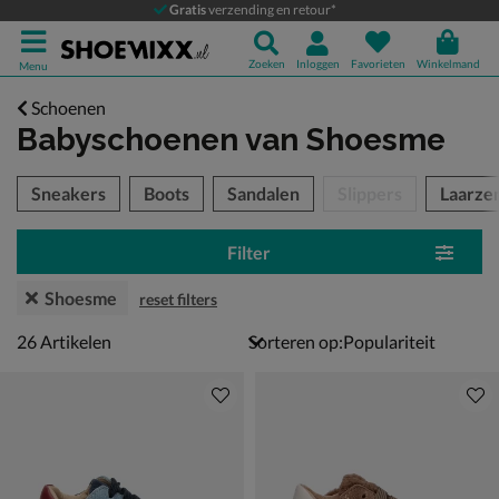
Gratis
verzending en retour*
Zoeken
Inloggen
Favorieten
Winkelmand
Menu
Schoenen
Babyschoenen
van Shoesme
tegorieën over
Sneakers
Boots
Sandalen
Slippers
Laarze
Filter
Shoesme
reset filters
26 artikelen
26
Artikelen
Sorteren op: