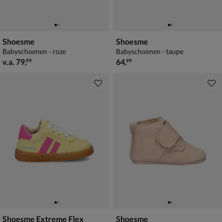
Shoesme
Shoesme
Babyschoenen - roze
Babyschoenen - taupe
vanaf € 79,99
€ 64,99
v.a.
79
,
64
,
99
99
Shoesme Extreme Flex
Shoesme