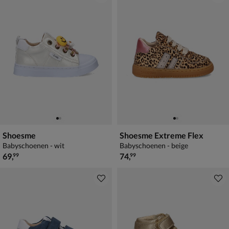
Shoesme
Shoesme Extreme Flex
Babyschoenen - wit
Babyschoenen - beige
€ 69,99
€ 74,99
69
,
74
,
99
99