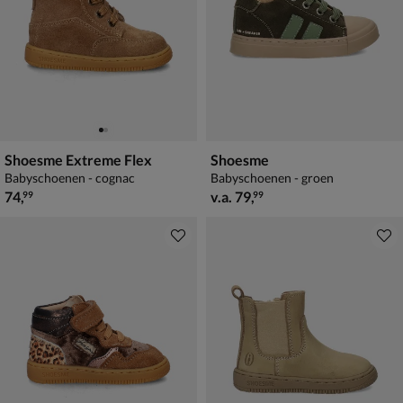
Shoesme Extreme Flex
Shoesme
Babyschoenen - cognac
Babyschoenen - groen
€ 74,99
vanaf € 79,99
74
,
v.a.
79
,
99
99