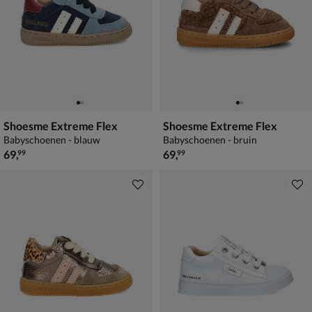
Shoesme Extreme Flex
Shoesme Extreme Flex
Babyschoenen - blauw
Babyschoenen - bruin
€ 69,99
€ 69,99
69
,
69
,
99
99