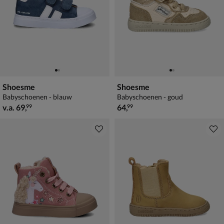
Shoesme
Shoesme
Babyschoenen - blauw
Babyschoenen - goud
vanaf € 69,99
€ 64,99
v.a.
69
,
64
,
99
99