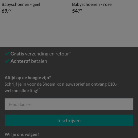
Babyschoenen - geel
Babyschoenen - roze
€ 69,99
€ 54,99
69
,
54
,
99
99
Gratis
verzending en retour*
Achteraf
betalen
Altijd op de hoogte zijn?
Schrijf je in voor de Shoemixx nieuwsbrief en ontvang €10,-
*
welkomstkorting!
E-mailadres
Inschrijven
Wil je ons volgen?