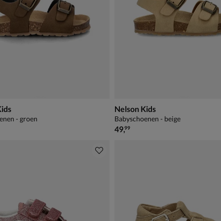
Kids
Nelson Kids
enen - groen
Babyschoenen - beige
€ 49,99
49
,
99