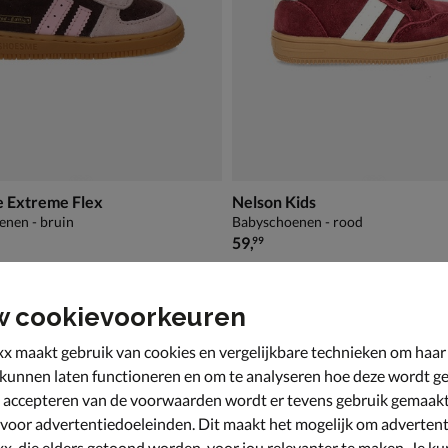
 Extreme Flex
Nelson Kids
nen - bruin
Babyschoenen - rood
€ 59,99
59
,
99
w cookievoorkeuren
x maakt gebruik van cookies en vergelijkbare technieken om haar
 kunnen laten functioneren en om te analyseren hoe deze wordt ge
 accepteren van de voorwaarden wordt er tevens gebruik gemaak
 voor advertentiedoeleinden. Dit maakt het mogelijk om advertent
x, die elders getoond worden, voor jou relevanter te maken. Je ku