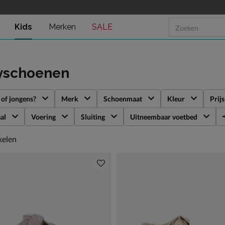
Kids
Merken
SALE
yschoenen
 of jongens?
Merk
Schoenmaat
Kleur
Prijs
al
Voering
Sluiting
Uitneembaar voetbed
kelen
kelen