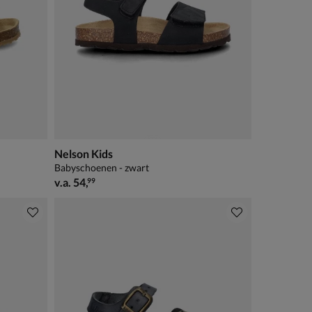
Nelson Kids
Babyschoenen - zwart
vanaf € 54,99
v.a.
54
,
99