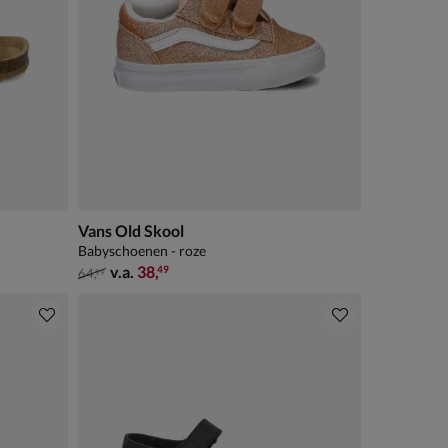
Vans Old Skool
Babyschoenen - roze
van € 64,99 vanaf € 38,49
v.a.
38
,
49
64
,
99