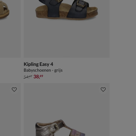
Kipling Easy 4
Babyschoenen - grijs
van € 54,99 voor € 38,49
38
,
49
54
,
99