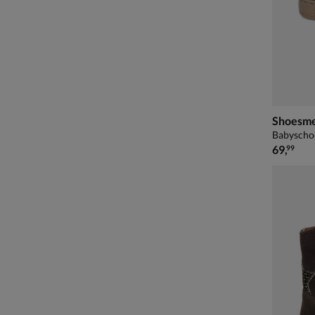
Shoesme
Babyscho
€ 69,99
69
,
99