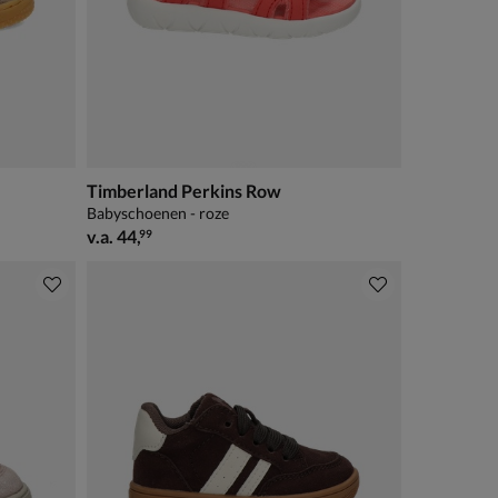
Timberland Perkins Row
Babyschoenen - roze
vanaf € 44,99
v.a.
44
,
99