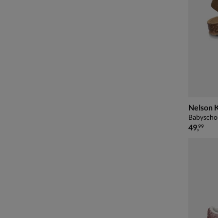
Nelson 
Babyscho
€ 49,99
49
,
99