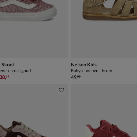
 Skool
Nelson Kids
nen - rose goud
Babyschoenen - bruin
,99 vanaf € 38,49
€ 49,99
38
,
49
,
49
99