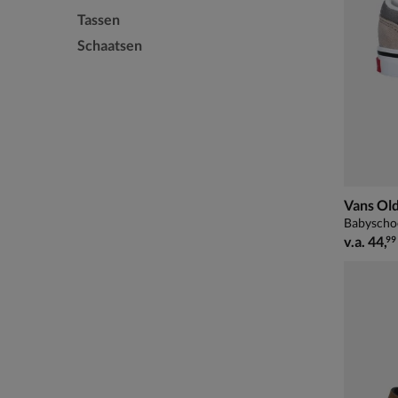
Tassen
Schaatsen
Vans Old
Babyschoe
vanaf € 
v.a.
44
,
99