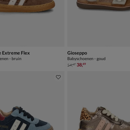
 Extreme Flex
Gioseppo
nen - bruin
Babyschoenen - goud
van € 54,99 voor € 38,49
38
,
49
54
,
99