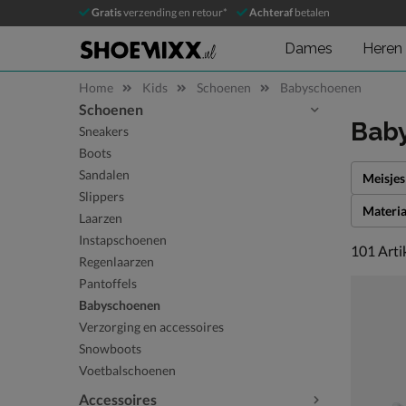
Gratis
verzending en retour*
Achteraf
betalen
Dames
Heren
Home
Kids
Schoenen
Babyschoenen
Schoenen
Sla categorieën over
Bab
Sneakers
Boots
Sandalen
Meisjes
Slippers
Materia
Laarzen
Instapschoenen
101 arti
101
Arti
Regenlaarzen
Pantoffels
Babyschoenen
Verzorging en accessoires
Snowboots
Voetbalschoenen
Accessoires