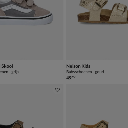
 Skool
Nelson Kids
nen - grijs
Babyschoenen - goud
44,99
€ 49,99
49
,
99