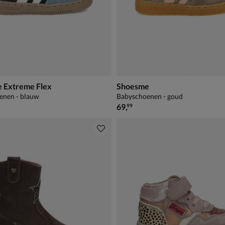
 Extreme Flex
Shoesme
enen - blauw
Babyschoenen - goud
€ 69,99
69
,
99