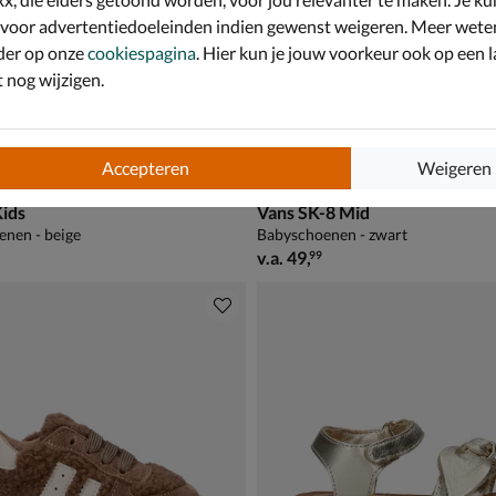
 voor advertentiedoeleinden indien gewenst weigeren. Meer wete
der op onze
cookiespagina
. Hier kun je jouw voorkeur ook op een l
nog wijzigen.
Accepteren
Weigeren
Kids
Vans SK-8 Mid
nen - beige
Babyschoenen - zwart
vanaf € 49,99
v.a.
49
,
99