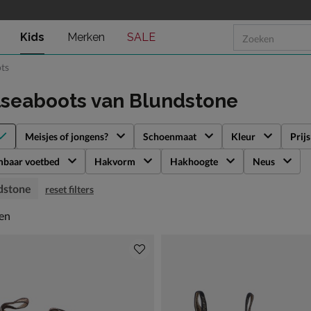
Kids
Merken
SALE
ts
lseaboots
van Blundstone
Meisjes of jongens?
Schoenmaat
Kleur
Prijs
mbaar voetbed
Hakvorm
Hakhoogte
Neus
dstone
reset filters
en
len