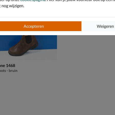
nog wijzigen.
Accepteren
Weigeren
one 1468
ots - bruin