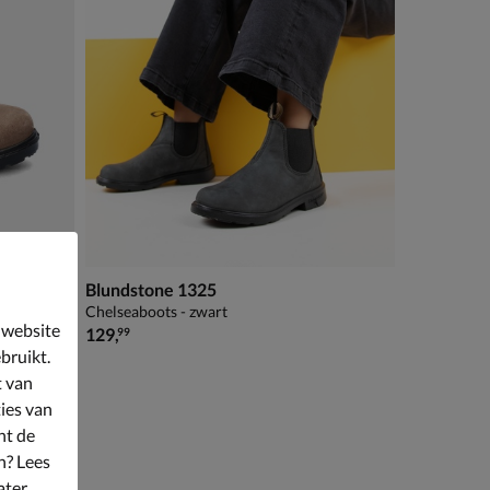
Blundstone 1325
Chelseaboots - zwart
 website
€ 129,99
129
,
99
bruikt.
t van
ies van
nt de
n? Lees
ater