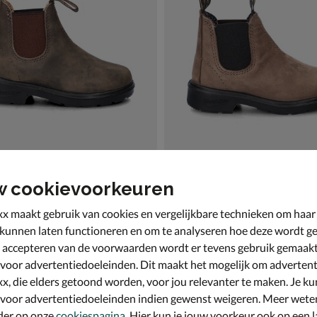
w cookievoorkeuren
one 565
Blundstone 2593
ots - bruin
Chelseaboots - beige
x maakt gebruik van cookies en vergelijkbare technieken om haar
129,99
€ 129,99
129
,
99
99
 kunnen laten functioneren en om te analyseren hoe deze wordt ge
 accepteren van de voorwaarden wordt er tevens gebruik gemaak
 voor advertentiedoeleinden. Dit maakt het mogelijk om advertent
x, die elders getoond worden, voor jou relevanter te maken. Je ku
 voor advertentiedoeleinden indien gewenst weigeren. Meer wete
der op onze
cookiespagina
. Hier kun je jouw voorkeur ook op een l