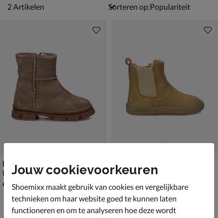
2 artikelen
2
Artikelen
Sorteren op:
Nelson Kids
Shoesme
Jouw cookievoorkeuren
Rits- & gesloten boots - taupe
Babyschoenen - taupe
€ 69,99
€ 64,99
69
,
64
,
99
99
Shoemixx maakt gebruik van cookies en vergelijkbare
technieken om haar website goed te kunnen laten
functioneren en om te analyseren hoe deze wordt