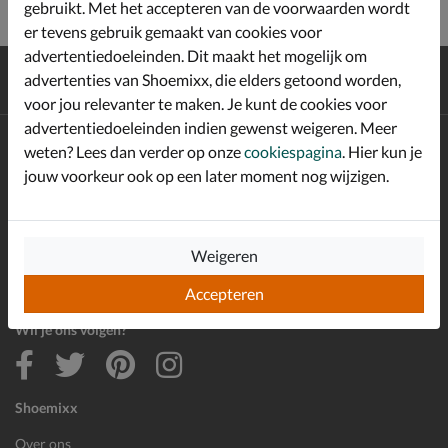
gebruikt. Met het accepteren van de voorwaarden wordt
er tevens gebruik gemaakt van cookies voor
advertentiedoeleinden. Dit maakt het mogelijk om
Gratis
verzending en retour*
advertenties van Shoemixx, die elders getoond worden,
Achteraf
betalen
voor jou relevanter te maken. Je kunt de cookies voor
advertentiedoeleinden indien gewenst weigeren. Meer
Altijd op de hoogte zijn?
weten? Lees dan verder op onze
cookiespagina
. Hier kun je
Schrijf je in voor de Shoemixx nieuwsbrief en ontvang €10,-
jouw voorkeur ook op een later moment nog wijzigen.
*
welkomstkorting!
Weigeren
E-mailadres
Inschrijven
Accepteren
Wil je ons volgen?
Shoemixx
Over ons