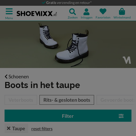
Gratis
verzending en retour*
Zoeken
Inloggen
Favorieten
Winkelmand
Menu
Schoenen
Boots
in het taupe
tegorieën over
Veterboots
Rits- & gesloten boots
Gevoerde boots
Filter
Taupe
reset filters