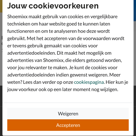
Jouw cookievoorkeuren
Shoemixx maakt gebruik van cookies en vergelijkbare
technieken om haar website goed te kunnen laten
functioneren en om te analyseren hoe deze wordt
Blundstone 1325
Blundstone 1468
gebruikt. Met het accepteren van de voorwaarden wordt
Chelseaboots - zwart
Chelseaboots - bruin
er tevens gebruik gemaakt van cookies voor
€ 129,99
€ 129,99
129
,
129
,
99
99
advertentiedoeleinden. Dit maakt het mogelijk om
advertenties van Shoemixx, die elders getoond worden,
voor jou relevanter te maken. Je kunt de cookies voor
advertentiedoeleinden indien gewenst weigeren. Meer
weten? Lees dan verder op onze
cookiespagina
. Hier kun je
jouw voorkeur ook op een later moment nog wijzigen.
Gratis
verzending en retour*
Achteraf
betalen
Weigeren
Altijd op de hoogte zijn?
Schrijf je in voor de Shoemixx nieuwsbrief en ontvang €10,-
Accepteren
*
welkomstkorting!