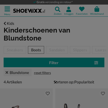
Gratis
verzending en retour*
Zoeken
Inloggen
Favorieten
Winkelmand
Menu
Kids
Kinderschoenen
van
Blundstone
tegorieën over
Sneakers
Boots
Sandalen
Slippers
Laarze
Filter
Blundstone
reset filters
4 artikelen
4
Artikelen
Sorteren op: