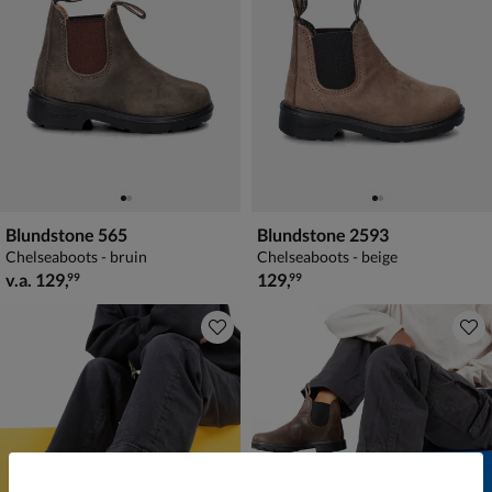
Blundstone 565
Blundstone 2593
Chelseaboots - bruin
Chelseaboots - beige
vanaf € 129,99
€ 129,99
v.a.
129
,
129
,
99
99