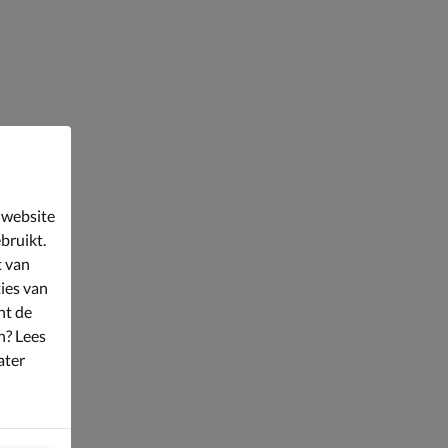
 website
bruikt.
t van
ies van
nt de
n? Lees
ater