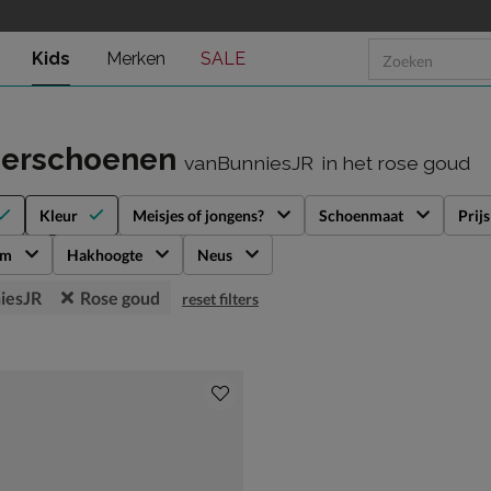
Kids
Merken
SALE
derschoenen
vanBunniesJR
in het rose goud
Kleur
Meisjes of jongens?
Schoenmaat
Prijs
rm
Hakhoogte
Neus
iesJR
Rose goud
reset filters