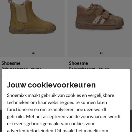
Shoesme
Shoesme
Babyschoenen - taupe
Babyschoenen - taupe
€ 64,99
€ 59,99
64
,
59
,
99
99
Jouw cookievoorkeuren
Shoemixx maakt gebruik van cookies en vergelijkbare
technieken om haar website goed te kunnen laten
functioneren en om te analyseren hoe deze wordt
Gratis
verzending en retour*
gebruikt. Met het accepteren van de voorwaarden wordt
Achteraf
betalen
er tevens gebruik gemaakt van cookies voor
advertentiedoeleinden. Dit maakt het mogelijk om