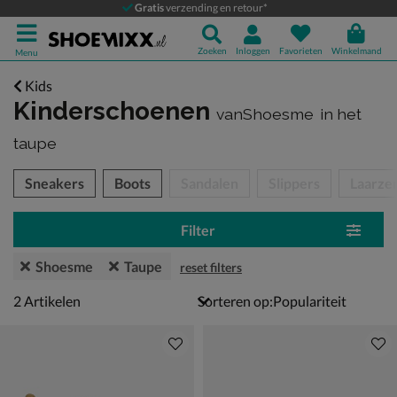
Gratis
verzending en retour*
Zoeken
Inloggen
Favorieten
Winkelmand
Menu
Kids
Kinderschoenen
vanShoesme
in het
taupe
tegorieën over
Sneakers
Boots
Sandalen
Slippers
Laarze
Filter
Shoesme
Taupe
reset filters
2 artikelen
2
Artikelen
Sorteren op: