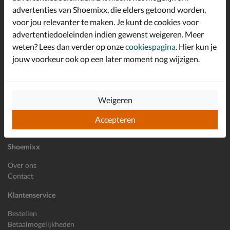
advertenties van Shoemixx, die elders getoond worden,
Altijd op de hoogte zijn?
voor jou relevanter te maken. Je kunt de cookies voor
Schrijf je in voor de Shoemixx nieuwsbrief en ontvang €10,-
*
welkomstkorting!
advertentiedoeleinden indien gewenst weigeren. Meer
weten? Lees dan verder op onze
cookiespagina
. Hier kun je
jouw voorkeur ook op een later moment nog wijzigen.
E-mailadres
Inschrijven
Weigeren
Wil je ons volgen?
Accepteren
Shoemixx
Over ons
Contact
Klantenservice
Bestellen
Betaalmogelijkheden