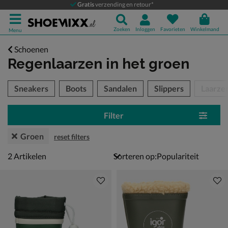
Gratis
verzending en retour*
Zoeken
Inloggen
Favorieten
Winkelmand
Menu
Schoenen
Regenlaarzen
in het groen
tegorieën over
Sneakers
Boots
Sandalen
Slippers
Laarze
Filter
Groen
reset filters
2 artikelen
2
Artikelen
Sorteren op: