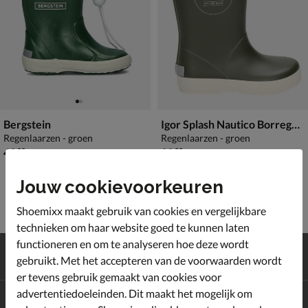
Bergstein
Igor Splash Nautico Borreguito
Regenlaarzen - groen
Regenlaarzen - groen
€ 49,99
€ 39,99
49
,
39
,
99
99
Jouw cookievoorkeuren
Shoemixx maakt gebruik van cookies en vergelijkbare
technieken om haar website goed te kunnen laten
functioneren en om te analyseren hoe deze wordt
Gratis
verzending en retour*
gebruikt. Met het accepteren van de voorwaarden wordt
Achteraf
betalen
er tevens gebruik gemaakt van cookies voor
advertentiedoeleinden. Dit maakt het mogelijk om
Altijd op de hoogte zijn?