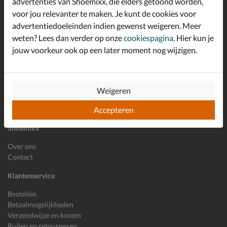
advertenties van Shoemixx, die elders getoond worden,
Schrijf je in voor de Shoemixx nieuwsbrief en ontvang €10,-
voor jou relevanter te maken. Je kunt de cookies voor
*
welkomstkorting!
advertentiedoeleinden indien gewenst weigeren. Meer
weten? Lees dan verder op onze
cookiespagina
. Hier kun je
jouw voorkeur ook op een later moment nog wijzigen.
E-mailadres
Inschrijven
Wil je ons volgen?
Weigeren
Accepteren
Shoemixx
Over ons
Contact
Klantenservice
Bestellen
Betaalmogelijkheden
Verzendwijze en kosten
Ruilen en retourneren