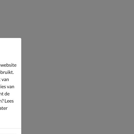
 website
bruikt.
t van
ies van
nt de
n? Lees
ater