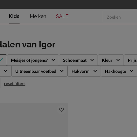
Kids
Merken
SALE
dalen
van Igor
Meisjes of jongens?
Schoenmaat
Kleur
Prijs
Uitneembaar voetbed
Hakvorm
Hakhoogte
reset filters