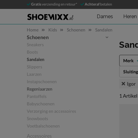
Gratis
verzending en retour*
Achteraf
betalen
Dames
Heren
Home
Kids
Schoenen
Sandalen
Schoenen
Sla categorieën over
San
Sneakers
Boots
Sandalen
Merk
Slippers
Sluiting
Laarzen
Instapschoenen
Igor
Regenlaarzen
1 artikel
1
Artikel
Pantoffels
Babyschoenen
Verzorging en accessoires
Snowboots
Voetbalschoenen
Accessoires