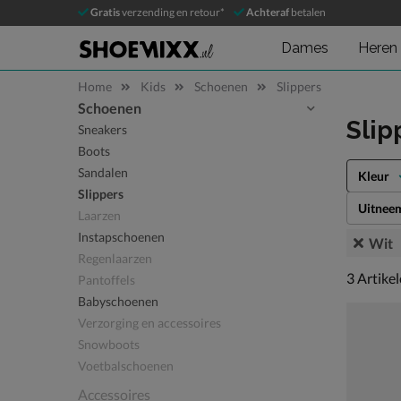
Gratis
verzending en retour*
Achteraf
betalen
Dames
Heren
Home
Kids
Schoenen
Slippers
Schoenen
Sla categorieën over
Slip
Sneakers
Boots
Sandalen
Kleur
Slippers
Uitnee
Laarzen
Instapschoenen
Wit
Regenlaarzen
3 artikel
3
Artike
Pantoffels
Babyschoenen
Verzorging en accessoires
Snowboots
Voetbalschoenen
Accessoires