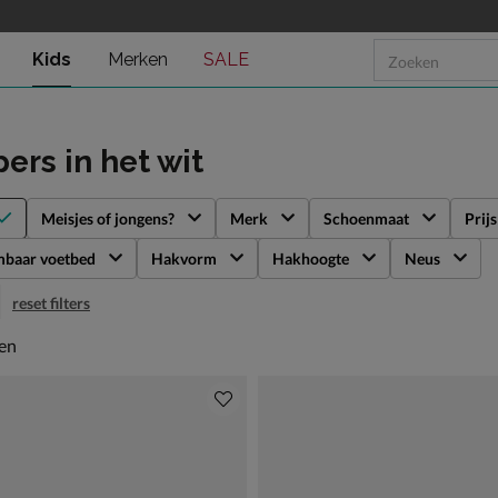
Kids
Merken
SALE
pers
in het wit
Meisjes of jongens?
Merk
Schoenmaat
Prijs
mbaar voetbed
Hakvorm
Hakhoogte
Neus
reset filters
en
len