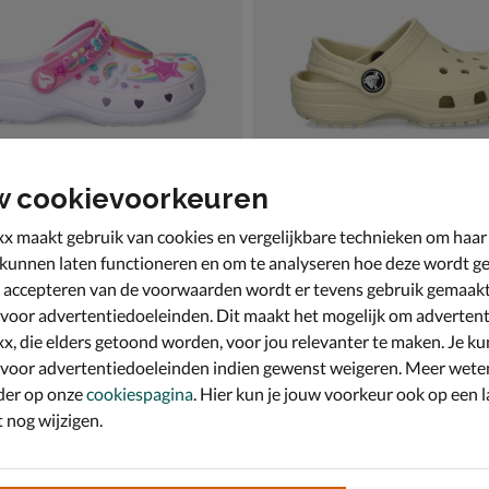
w cookievoorkeuren
x maakt gebruik van cookies en vergelijkbare technieken om haar
 kunnen laten functioneren en om te analyseren hoe deze wordt ge
 accepteren van de voorwaarden wordt er tevens gebruik gemaak
s Heart Charmer
Crocs Classic
oenen - wit
Instapschoenen - wit
 voor advertentiedoeleinden. Dit maakt het mogelijk om advertent
,99 vanaf € 20,99
vanaf € 34,99
20
,
v.a.
34
,
99
99
x, die elders getoond worden, voor jou relevanter te maken. Je ku
 voor advertentiedoeleinden indien gewenst weigeren. Meer wete
der op onze
cookiespagina
. Hier kun je jouw voorkeur ook op een l
nog wijzigen.