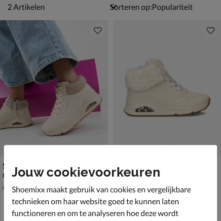
2 artikelen
2
Artikelen
Sorteren op:
Skechers Uno Gen
Skechers Uno Fall Air
Jouw cookievoorkeuren
Hoge sneakers - ecru
Hoge sneakers - ecru
van € 69,99 voor € 48,99
van € 79,99 voor € 55,99
48
,
55
,
99
99
69
,
79
,
99
99
Shoemixx maakt gebruik van cookies en vergelijkbare
technieken om haar website goed te kunnen laten
functioneren en om te analyseren hoe deze wordt