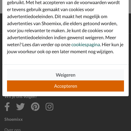
gebruikt. Met het accepteren van de voorwaarden wordt
er tevens gebruik gemaakt van cookies voor
advertentiedoeleinden. Dit maakt het mogelijk om
Gratis
verzending en retour*
advertenties van Shoemixx, die elders getoond worden,
Achteraf
betalen
voor jou relevanter te maken. Je kunt de cookies voor
advertentiedoeleinden indien gewenst weigeren. Meer
Altijd op de hoogte zijn?
weten? Lees dan verder op onze
cookiespagina
. Hier kun je
Schrijf je in voor de Shoemixx nieuwsbrief en ontvang €10,-
jouw voorkeur ook op een later moment nog wijzigen.
*
welkomstkorting!
Weigeren
E-mailadres
Inschrijven
Accepteren
Wil je ons volgen?
Shoemixx
Over ons