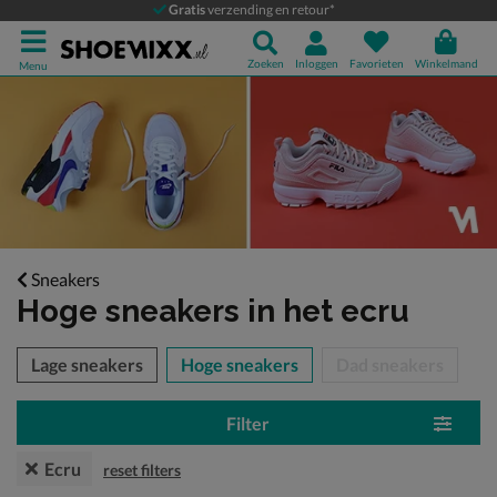
Gratis
verzending en retour*
Zoeken
Inloggen
Favorieten
Winkelmand
Menu
Sneakers
Hoge sneakers
in het ecru
tegorieën over
Lage sneakers
Hoge sneakers
Dad sneakers
Filter
Ecru
reset filters