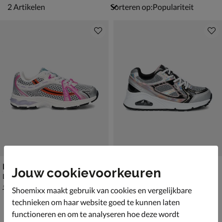
2 artikelen
2
Artikelen
Sorteren op:
Nelson Kids
Skechers Uno Gen 1
Jouw cookievoorkeuren
Lage sneakers - zilver
Lage sneakers - zilver
van € 59,99 vanaf € 38,49
€ 69,99
v.a.
38
,
69
,
49
99
59
,
99
Shoemixx maakt gebruik van cookies en vergelijkbare
technieken om haar website goed te kunnen laten
functioneren en om te analyseren hoe deze wordt