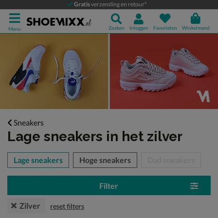
Gratis
verzending en retour*
Zoeken
Inloggen
Favorieten
Winkelmand
Menu
Sneakers
Lage sneakers
in het zilver
tegorieën over
Lage sneakers
Hoge sneakers
Dad sneakers
Filter
Zilver
reset filters