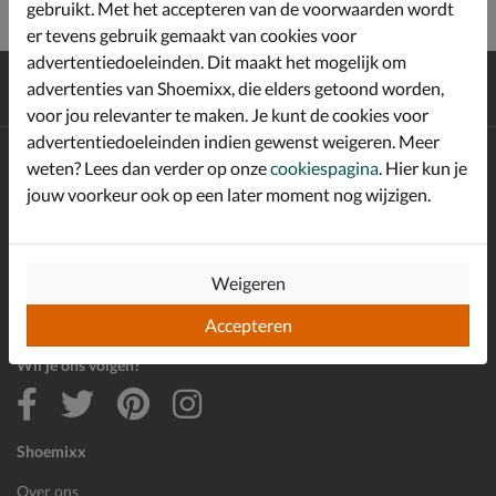
gebruikt. Met het accepteren van de voorwaarden wordt
er tevens gebruik gemaakt van cookies voor
advertentiedoeleinden. Dit maakt het mogelijk om
Gratis
verzending en retour*
advertenties van Shoemixx, die elders getoond worden,
Achteraf
betalen
voor jou relevanter te maken. Je kunt de cookies voor
advertentiedoeleinden indien gewenst weigeren. Meer
Altijd op de hoogte zijn?
weten? Lees dan verder op onze
cookiespagina
. Hier kun je
Schrijf je in voor de Shoemixx nieuwsbrief en ontvang €10,-
jouw voorkeur ook op een later moment nog wijzigen.
*
welkomstkorting!
Weigeren
E-mailadres
Inschrijven
Accepteren
Wil je ons volgen?
Shoemixx
Over ons