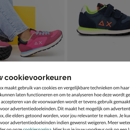
w cookievoorkeuren
rls Ally Solid
Sun 68 Tom Fluo
ndschoenen - roze
Lage sneakers - blauw
x maakt gebruik van cookies en vergelijkbare technieken om haar
,99 voor € 55,99
vanaf € 64,99
v.a.
64
,
9
99
 kunnen laten functioneren en om te analyseren hoe deze wordt ge
 accepteren van de voorwaarden wordt er tevens gebruik gemaak
 voor advertentiedoeleinden. Dit maakt het mogelijk om advertent
x, die elders getoond worden, voor jou relevanter te maken. Je ku
 voor advertentiedoeleinden indien gewenst weigeren. Meer wete
der op onze
cookiespagina
. Hier kun je jouw voorkeur ook op een l