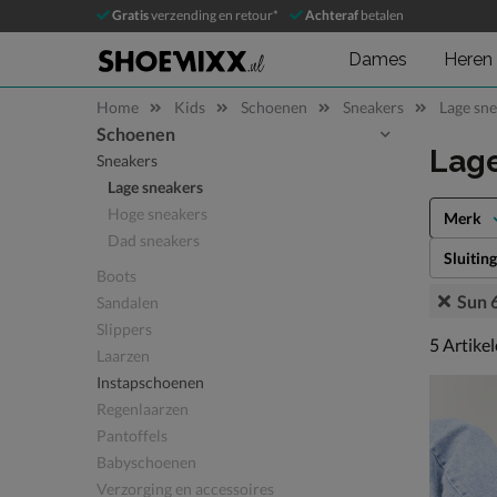
Gratis
verzending en retour*
Achteraf
betalen
Dames
Heren
Home
Kids
Schoenen
Sneakers
Lage sn
Schoenen
Sla categorieën over
Lag
Sneakers
Lage sneakers
Hoge sneakers
Merk
Dad sneakers
Sluiting
Boots
Sun 
Sandalen
Slippers
5 artikel
5
Artike
Laarzen
Instapschoenen
Regenlaarzen
Pantoffels
Babyschoenen
Verzorging en accessoires