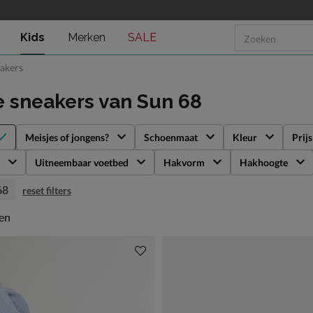
Kids
Merken
SALE
eakers
e sneakers
van Sun 68
Meisjes of jongens?
Schoenmaat
Kleur
Prijs
Uitneembaar voetbed
Hakvorm
Hakhoogte
68
reset filters
en
len